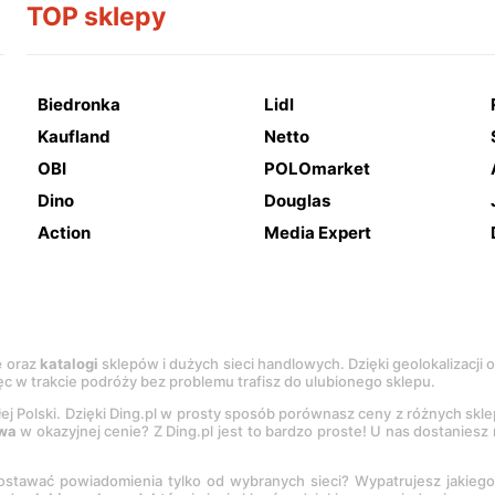
TOP sklepy
Biedronka
Lidl
Kaufland
Netto
OBI
POLOmarket
Dino
Douglas
Action
Media Expert
e
oraz
katalogi
sklepów i dużych sieci handlowych. Dzięki geolokalizacji
c w trakcie podróży bez problemu trafisz do ulubionego sklepu.
łej Polski. Dzięki Ding.pl w prosty sposób porównasz ceny z różnych skl
wa
w okazyjnej cenie? Z Ding.pl jest to bardzo proste! U nas dostanies
stawać powiadomienia tylko od wybranych sieci? Wypatrujesz jakieg