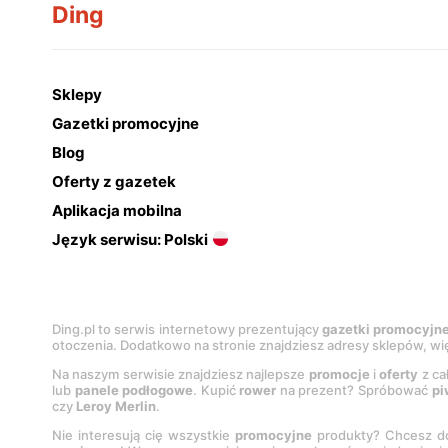
Ding
Sklepy
Gazetki promocyjne
Blog
Oferty z gazetek
Aplikacja mobilna
Język serwisu: Polski
Ding.pl to serwis internetowy prezentujący
gazetki promocyjn
otoczenia. Dodatkowo na stronie znajdziesz adresy sklepów, wię
Na naszym serwisie znajdziesz najlepsze
promocje
i
oferty
z ca
lub
panele podłogowe
. Kupić
rower
na prezent? Spróbować
pi
czy
Leroy Merlin
.
Nie interesują cię wszystkie
promocyjne
produkty? Chcesz do