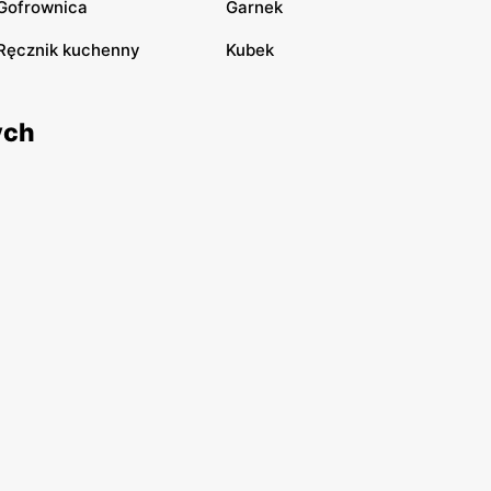
Gofrownica
Garnek
Ręcznik kuchenny
Kubek
ych