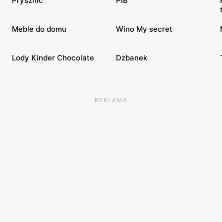
Prysznic
PiB
Meble do domu
Wino My secret
Lody Kinder Chocolate
Dzbanek
REKLAMA