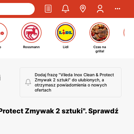
o
Rossmann
Lidl
Czas na
Ta
grilla!
kosm
Dodaj frazę "Vileda Inox Clean & Protect
i
Zmywak 2 sztuki" do ulubionych, a
otrzymasz powiadomienia o nowych
ofertach
 Protect Zmywak 2 sztuki". Sprawdź