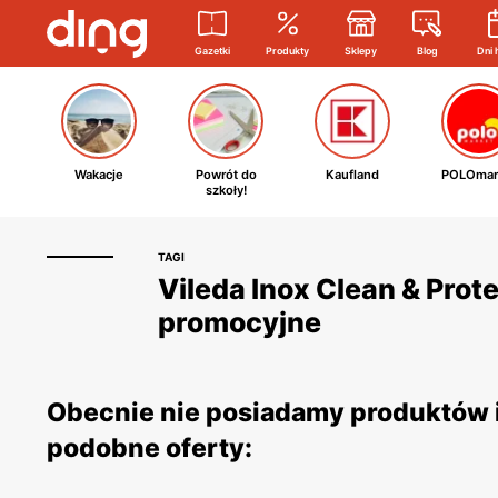
Gazetki
Produkty
Sklepy
Blog
Dni 
Wakacje
Powrót do
Kaufland
POLOmar
szkoły!
TAGI
Vileda Inox Clean & Prote
promocyjne
Obecnie nie posiadamy produktów i 
podobne oferty: