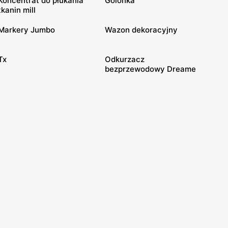
Koncentrat do płukania
Golonka
tkanin mill
Markery Jumbo
Wazon dekoracyjny
Tx
Odkurzacz
bezprzewodowy Dreame