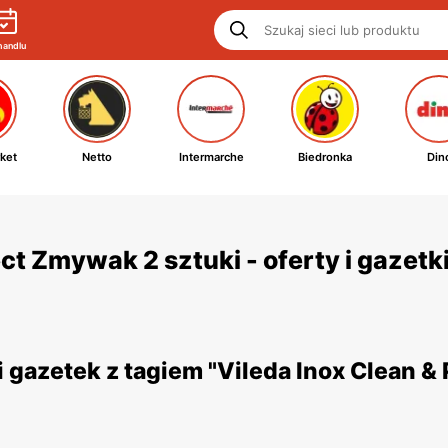
handlu
ket
Netto
Intermarche
Biedronka
Din
ct Zmywak 2 sztuki - oferty i gazetk
gazetek z tagiem "Vileda Inox Clean &