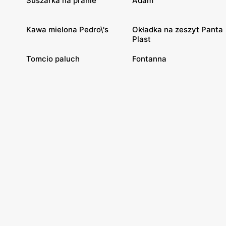
Suszarka na pranie
Adam
Kawa mielona Pedro\'s
Okładka na zeszyt Panta
Plast
Tomcio paluch
Fontanna