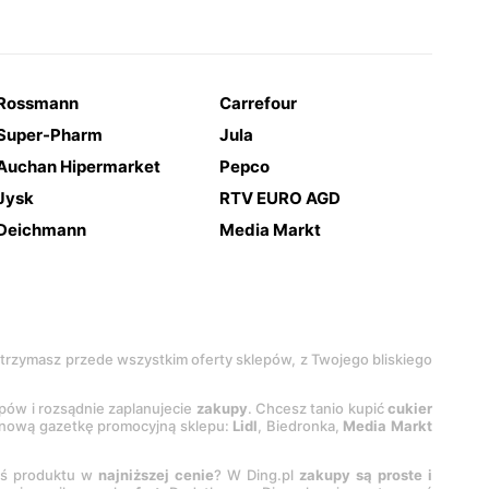
Rossmann
Carrefour
Super-Pharm
Jula
Auchan Hipermarket
Pepco
Jysk
RTV EURO AGD
Deichmann
Media Markt
 otrzymasz przede wszystkim oferty sklepów, z Twojego bliskiego
epów i rozsądnie zaplanujecie
zakupy
. Chcesz tanio kupić
cukier
z nową gazetkę promocyjną sklepu:
Lidl
, Biedronka,
Media Markt
oś produktu w
najniższej cenie
? W Ding.pl
zakupy są proste i