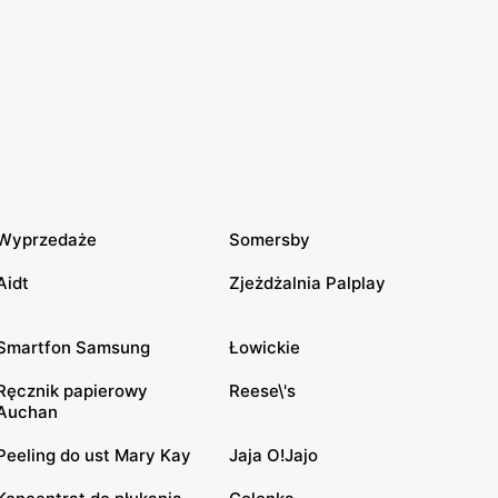
Wyprzedaże
Somersby
Aidt
Zjeżdżalnia Palplay
Smartfon Samsung
Łowickie
Ręcznik papierowy
Reese\'s
Auchan
Peeling do ust Mary Kay
Jaja O!Jajo