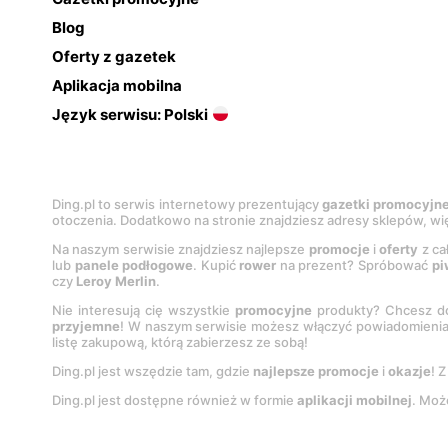
Blog
Oferty z gazetek
Aplikacja mobilna
Język serwisu: Polski
Ding.pl to serwis internetowy prezentujący
gazetki promocyjn
otoczenia. Dodatkowo na stronie znajdziesz adresy sklepów, wię
Na naszym serwisie znajdziesz najlepsze
promocje
i
oferty
z ca
lub
panele podłogowe
. Kupić
rower
na prezent? Spróbować
pi
czy
Leroy Merlin
.
Nie interesują cię wszystkie
promocyjne
produkty? Chcesz do
przyjemne
! W naszym serwisie możesz włączyć powiadomieni
listę zakupową, którą zabierzesz ze sobą!
Ding.pl jest wszędzie tam, gdzie
najlepsze promocje
i
okazje
! 
Ding.pl jest dostępne również w formie
aplikacji mobilnej
. Moż