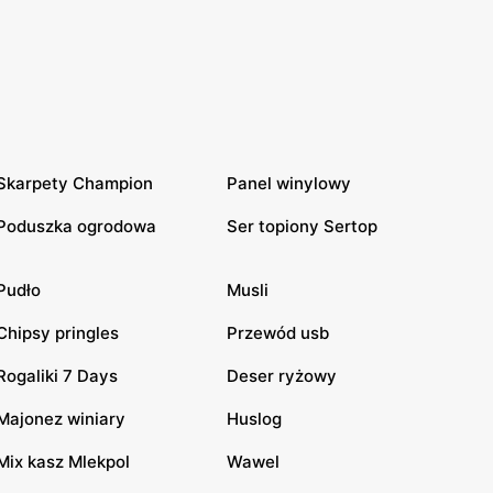
Skarpety Champion
Panel winylowy
Poduszka ogrodowa
Ser topiony Sertop
Pudło
Musli
Chipsy pringles
Przewód usb
Rogaliki 7 Days
Deser ryżowy
Majonez winiary
Huslog
Mix kasz Mlekpol
Wawel