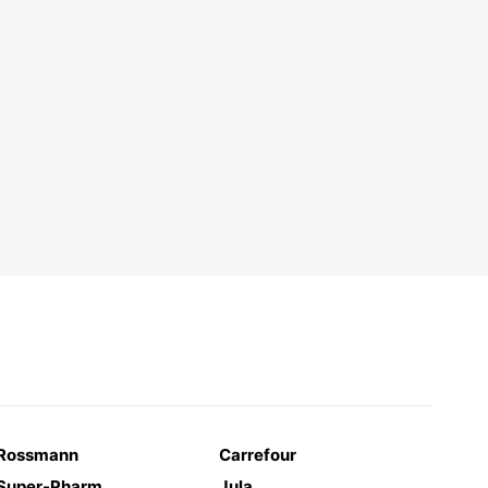
Rossmann
Carrefour
Super-Pharm
Jula