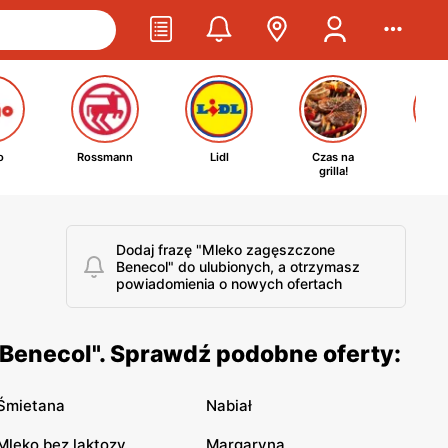
o
Rossmann
Lidl
Czas na
Ta
grilla!
kosm
Dodaj frazę "Mleko zagęszczone
Benecol" do ulubionych, a otrzymasz
powiadomienia o nowych ofertach
Benecol". Sprawdź podobne oferty:
Śmietana
Nabiał
Mleko bez laktozy
Margaryna