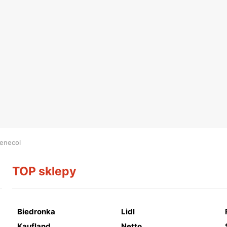
enecol
TOP sklepy
Biedronka
Lidl
Kaufland
Netto