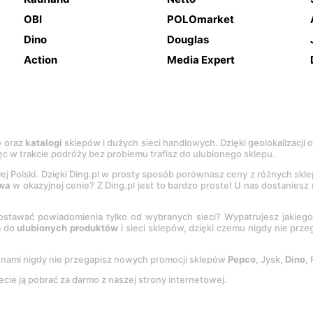
OBI
POLOmarket
Dino
Douglas
Action
Media Expert
e
oraz
katalogi
sklepów i dużych sieci handlowych. Dzięki geolokalizacji
c w trakcie podróży bez problemu trafisz do ulubionego sklepu.
łej Polski. Dzięki Ding.pl w prosty sposób porównasz ceny z różnych skl
wa
w okazyjnej cenie? Z Ding.pl jest to bardzo proste! U nas dostanies
stawać powiadomienia tylko od wybranych sieci? Wypatrujesz jakieg
a do
ulubionych produktów
i sieci sklepów, dzięki czemu nigdy nie prz
Z nami nigdy nie przegapisz nowych promocji sklepów
Pepco
, Jysk,
Dino
,
ecie ją pobrać za darmo z naszej strony internetowej.