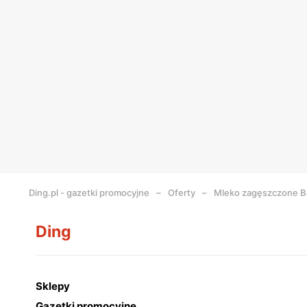
Ding.pl - gazetki promocyjne
Oferty
Mleko zagęszczone B
Ding
Sklepy
Gazetki promocyjne