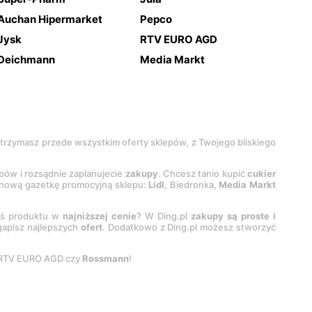
Auchan Hipermarket
Pepco
Jysk
RTV EURO AGD
Deichmann
Media Markt
 otrzymasz przede wszystkim oferty sklepów, z Twojego bliskiego
epów i rozsądnie zaplanujecie
zakupy
. Chcesz tanio kupić
cukier
z nową gazetkę promocyjną sklepu:
Lidl
, Biedronka,
Media Markt
oś produktu w
najniższej cenie
? W Ding.pl
zakupy są proste i
egapisz najlepszych
ofert
. Dodatkowo z Ding.pl możesz stworzyć
 RTV EURO AGD czy
Rossmann
!