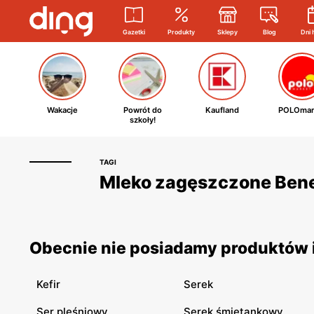
Gazetki
Produkty
Sklepy
Blog
Dni 
Wakacje
Powrót do
Kaufland
POLOmar
szkoły!
TAGI
Mleko zagęszczone Benec
Obecnie nie posiadamy produktów i
Kefir
Serek
Ser pleśniowy
Serek śmietankowy