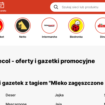
handlu
ket
Netto
Intermarche
Biedronka
Din
ol - oferty i gazetki promocyjne
 gazetek z tagiem "Mleko zagęszczone 
Deser
Jajka
Mascarpone
Jaja