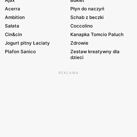
Ajax
Bukiet
Acerra
Płyn do naczyń
Ambition
Schab z beczki
Sałata
Coccolino
Cin&cin
Kanapka Tomcio Paluch
Jogurt pitny Łaciaty
Zdrowie
Plafon Sanico
Zestaw kreatywny dla
dzieci
REKLAMA