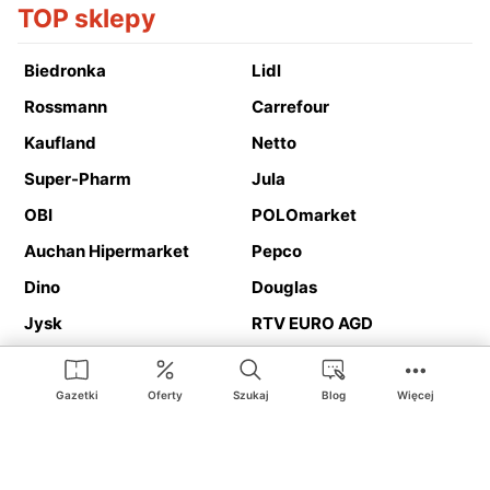
TOP sklepy
Biedronka
Lidl
Rossmann
Carrefour
Kaufland
Netto
Super-Pharm
Jula
OBI
POLOmarket
Auchan Hipermarket
Pepco
Dino
Douglas
Jysk
RTV EURO AGD
Action
Media Expert
Deichmann
Media Markt
Gazetki
Oferty
Szukaj
Blog
Więcej
Ding.pl to serwis internetowy prezentujący
gazetki promocyjne
oraz
katalogi
sklepów i dużych sieci handlowych. Dzięki