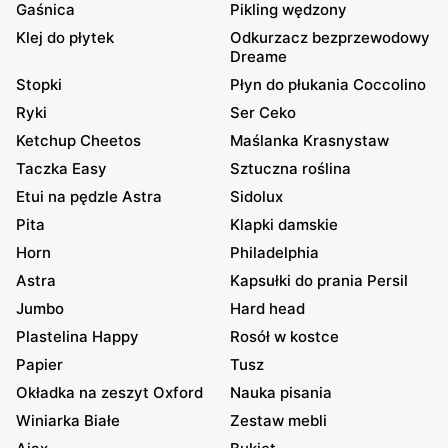
Gaśnica
Pikling wędzony
Klej do płytek
Odkurzacz bezprzewodowy
Dreame
Stopki
Płyn do płukania Coccolino
Ryki
Ser Ceko
Ketchup Cheetos
Maślanka Krasnystaw
Taczka Easy
Sztuczna roślina
Etui na pędzle Astra
Sidolux
Pita
Klapki damskie
Horn
Philadelphia
Astra
Kapsułki do prania Persil
Jumbo
Hard head
Plastelina Happy
Rosół w kostce
Papier
Tusz
Okładka na zeszyt Oxford
Nauka pisania
Winiarka Białe
Zestaw mebli