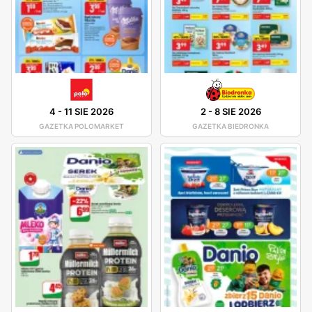
4
-
11 SIE 2026
2
-
8 SIE 2026
GAZETKA POLOMARKET
GAZETKA BIEDRONKA