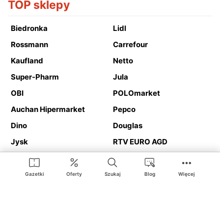
TOP sklepy
Biedronka
Lidl
Rossmann
Carrefour
Kaufland
Netto
Super-Pharm
Jula
OBI
POLOmarket
Auchan Hipermarket
Pepco
Dino
Douglas
Jysk
RTV EURO AGD
Action
Media Expert
Deichmann
Media Markt
Gazetki
Oferty
Szukaj
Blog
Więcej
Ding.pl to serwis internetowy prezentujący
gazetki promocyjne
oraz
katalogi
sklepów i dużych sieci handlowych. Dzięki
geolokalizacji otrzymasz przede wszystkim oferty sklepów, z