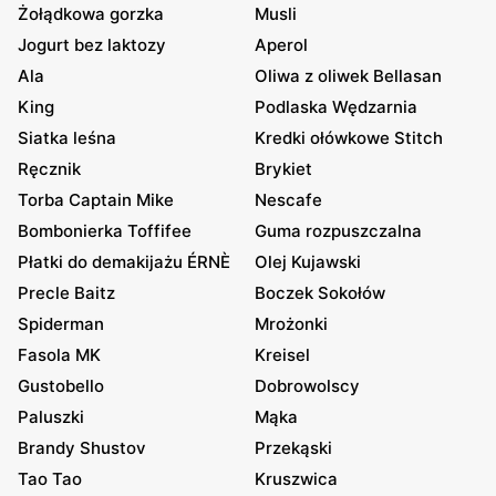
Żołądkowa gorzka
Musli
Jogurt bez laktozy
Aperol
Ala
Oliwa z oliwek Bellasan
King
Podlaska Wędzarnia
Siatka leśna
Kredki ołówkowe Stitch
Ręcznik
Brykiet
Torba Captain Mike
Nescafe
Bombonierka Toffifee
Guma rozpuszczalna
Płatki do demakijażu ÉRNÈ
Olej Kujawski
Precle Baitz
Boczek Sokołów
Spiderman
Mrożonki
Fasola MK
Kreisel
Gustobello
Dobrowolscy
Paluszki
Mąka
Brandy Shustov
Przekąski
Tao Tao
Kruszwica