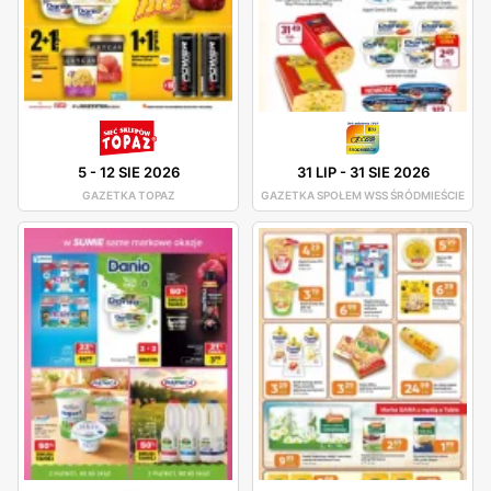
5
-
12 SIE 2026
31 LIP
-
31 SIE 2026
GAZETKA TOPAZ
GAZETKA SPOŁEM WSS ŚRÓDMIEŚCIE