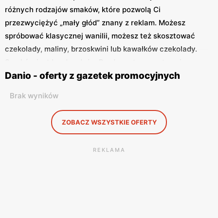
różnych rodzajów smaków, które pozwolą Ci
przezwyciężyć „mały głód” znany z reklam. Możesz
spróbować klasycznej wanilii, możesz też skosztować
czekolady, maliny, brzoskwini lub kawałków czekolady.
Smaków jest bardzo dużo. Producent przygotowuje
Danio - oferty z gazetek promocyjnych
również różne wersje rozmiarów: Danio XXL, Danio w
czterech opakowaniach czy klasyczne opakowanie 140g.
Brak wyników
Od jakiegoś czasu na półkach pojawiają się również serek
Danio w wygodnych tubkach oraz Danio Bio z
ZOBACZ WSZYSTKIE OFERTY
ekologicznych składników. Nieustannie przeglądamy
ulotki promocyjne, aby znaleźć produkty w atrakcyjnych
REKLAMA
cenach.