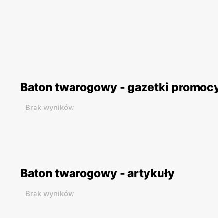
Baton twarogowy - gazetki promoc
Brak wyników
Baton twarogowy - artykuły
Brak wyników