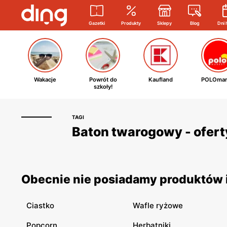
Gazetki
Produkty
Sklepy
Blog
Dni 
Wakacje
Powrót do
Kaufland
POLOmar
szkoły!
TAGI
Baton twarogowy - ofert
Obecnie nie posiadamy produktów i
Ciastko
Wafle ryżowe
Popcorn
Herbatniki