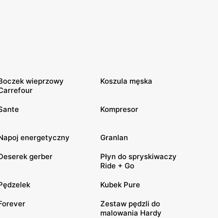
Boczek wieprzowy
Koszula męska
Carrefour
Sante
Kompresor
Napoj energetyczny
Granlan
Deserek gerber
Płyn do spryskiwaczy
Ride + Go
Pędzelek
Kubek Pure
Forever
Zestaw pędzli do
malowania Hardy