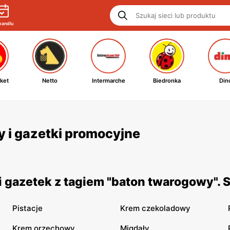
handlu
ket
Netto
Intermarche
Biedronka
Din
y i gazetki promocyjne
 gazetek z tagiem "baton twarogowy". 
Pistacje
Krem czekoladowy
Krem orzechowy
Migdały