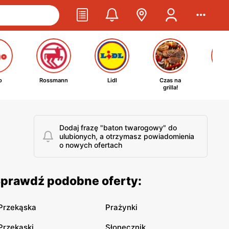
o
Rossmann
Lidl
Czas na
Ta
grilla!
kosm
Dodaj frazę "baton twarogowy" do
ulubionych, a otrzymasz powiadomienia
o nowych ofertach
Sprawdź podobne oferty:
Przekąska
Prażynki
Przekąski
Słonecznik