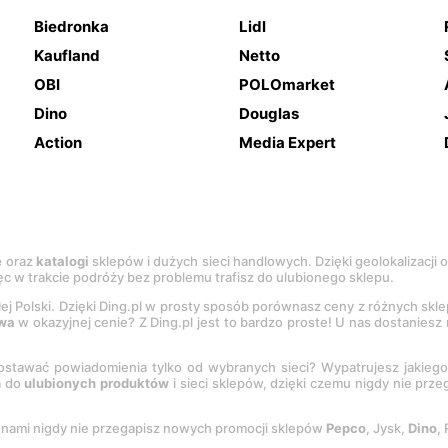
Biedronka
Lidl
Kaufland
Netto
OBI
POLOmarket
Dino
Douglas
Action
Media Expert
e
oraz
katalogi
sklepów i dużych sieci handlowych. Dzięki geolokalizacji
c w trakcie podróży bez problemu trafisz do ulubionego sklepu.
łej Polski. Dzięki Ding.pl w prosty sposób porównasz ceny z różnych skl
wa
w okazyjnej cenie? Z Ding.pl jest to bardzo proste! U nas dostanies
stawać powiadomienia tylko od wybranych sieci? Wypatrujesz jakieg
a do
ulubionych produktów
i sieci sklepów, dzięki czemu nigdy nie prz
Z nami nigdy nie przegapisz nowych promocji sklepów
Pepco
, Jysk,
Dino
,