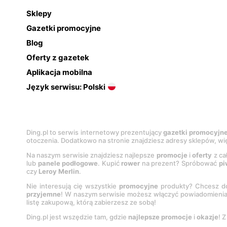
Sklepy
Gazetki promocyjne
Blog
Oferty z gazetek
Aplikacja mobilna
Język serwisu: Polski
Ding.pl to serwis internetowy prezentujący
gazetki promocyjn
otoczenia. Dodatkowo na stronie znajdziesz adresy sklepów, wię
Na naszym serwisie znajdziesz najlepsze
promocje
i
oferty
z ca
lub
panele podłogowe
. Kupić
rower
na prezent? Spróbować
pi
czy
Leroy Merlin
.
Nie interesują cię wszystkie
promocyjne
produkty? Chcesz do
przyjemne
! W naszym serwisie możesz włączyć powiadomieni
listę zakupową, którą zabierzesz ze sobą!
Ding.pl jest wszędzie tam, gdzie
najlepsze promocje
i
okazje
! 