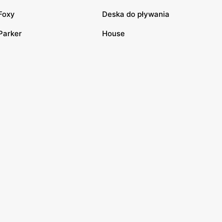
Foxy
Deska do pływania
Parker
House