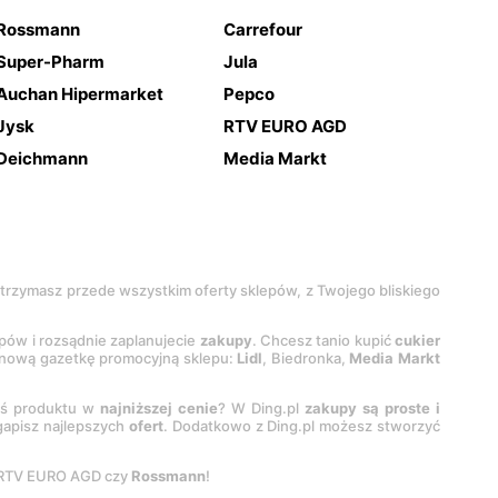
Rossmann
Carrefour
Super-Pharm
Jula
Auchan Hipermarket
Pepco
Jysk
RTV EURO AGD
Deichmann
Media Markt
 otrzymasz przede wszystkim oferty sklepów, z Twojego bliskiego
epów i rozsądnie zaplanujecie
zakupy
. Chcesz tanio kupić
cukier
z nową gazetkę promocyjną sklepu:
Lidl
, Biedronka,
Media Markt
oś produktu w
najniższej cenie
? W Ding.pl
zakupy są proste i
egapisz najlepszych
ofert
. Dodatkowo z Ding.pl możesz stworzyć
 RTV EURO AGD czy
Rossmann
!