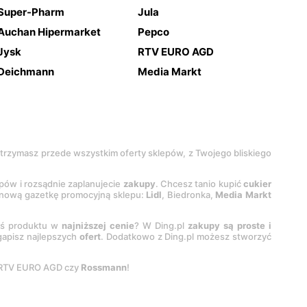
Super-Pharm
Jula
Auchan Hipermarket
Pepco
Jysk
RTV EURO AGD
Deichmann
Media Markt
 otrzymasz przede wszystkim oferty sklepów, z Twojego bliskiego
epów i rozsądnie zaplanujecie
zakupy
. Chcesz tanio kupić
cukier
z nową gazetkę promocyjną sklepu:
Lidl
, Biedronka,
Media Markt
oś produktu w
najniższej cenie
? W Ding.pl
zakupy są proste i
egapisz najlepszych
ofert
. Dodatkowo z Ding.pl możesz stworzyć
 RTV EURO AGD czy
Rossmann
!