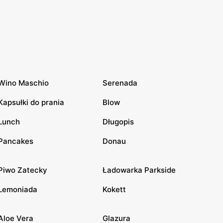
Wino Maschio
Serenada
Kapsułki do prania
Blow
Lunch
Długopis
Pancakes
Donau
Piwo Zatecky
Ładowarka Parkside
Lemoniada
Kokett
Aloe Vera
Glazura