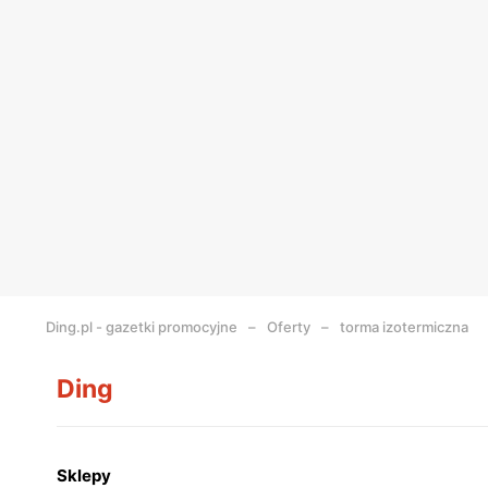
Ding.pl - gazetki promocyjne
Oferty
torma izotermiczna
Ding
Sklepy