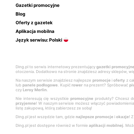
Gazetki promocyjne
Blog
Oferty z gazetek
Aplikacja mobilna
Język serwisu: Polski
Ding.pl to serwis internetowy prezentujący
gazetki promocyjn
otoczenia. Dodatkowo na stronie znajdziesz adresy sklepów, wię
Na naszym serwisie znajdziesz najlepsze
promocje
i
oferty
z ca
lub
panele podłogowe
. Kupić
rower
na prezent? Spróbować
pi
czy
Leroy Merlin
.
Nie interesują cię wszystkie
promocyjne
produkty? Chcesz do
przyjemne
! W naszym serwisie możesz włączyć powiadomieni
listę zakupową, którą zabierzesz ze sobą!
Ding.pl jest wszędzie tam, gdzie
najlepsze promocje
i
okazje
! 
Ding.pl jest dostępne również w formie
aplikacji mobilnej
. Moż