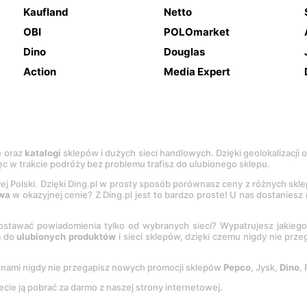
Kaufland
Netto
OBI
POLOmarket
Dino
Douglas
Action
Media Expert
e
oraz
katalogi
sklepów i dużych sieci handlowych. Dzięki geolokalizacji
c w trakcie podróży bez problemu trafisz do ulubionego sklepu.
łej Polski. Dzięki Ding.pl w prosty sposób porównasz ceny z różnych skl
wa
w okazyjnej cenie? Z Ding.pl jest to bardzo proste! U nas dostanies
stawać powiadomienia tylko od wybranych sieci? Wypatrujesz jakieg
a do
ulubionych produktów
i sieci sklepów, dzięki czemu nigdy nie prz
Z nami nigdy nie przegapisz nowych promocji sklepów
Pepco
, Jysk,
Dino
,
ecie ją pobrać za darmo z naszej strony internetowej.