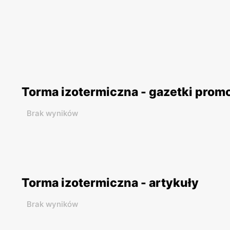
Torma izotermiczna - gazetki prom
Brak wyników
Torma izotermiczna - artykuły
Brak wyników