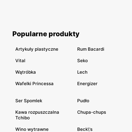
Popularne produkty
Artykuły plastyczne
Rum Bacardi
Vital
Seko
Wątróbka
Lech
Wafelki Princessa
Energizer
Ser Spomlek
Pudło
Kawa rozpuszczalna
Chupa-chups
Tchibo
Wino wytrawne
Beck\'s