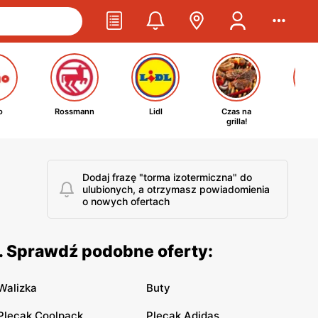
o
Rossmann
Lidl
Czas na
Ta
grilla!
kosm
Dodaj frazę "torma izotermiczna" do
ulubionych, a otrzymasz powiadomienia
o nowych ofertach
. Sprawdź podobne oferty:
Walizka
Buty
Plecak Coolpack
Plecak Adidas