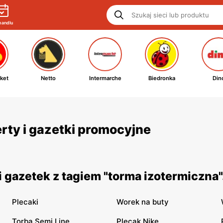
handlu
ket
Netto
Intermarche
Biedronka
Din
rty i gazetki promocyjne
 gazetek z tagiem "torma izotermiczna"
Plecaki
Worek na buty
Torba Semi Line
Plecak Nike