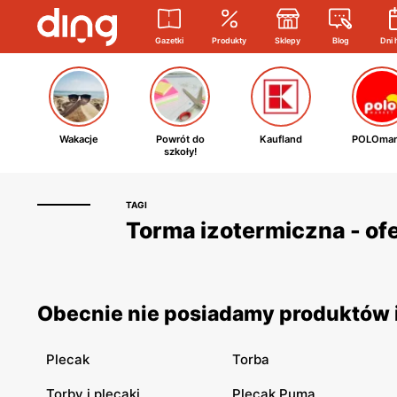
Gazetki
Produkty
Sklepy
Blog
Dni 
Wakacje
Powrót do
Kaufland
POLOmar
szkoły!
TAGI
Torma izotermiczna - ofe
Obecnie nie posiadamy produktów i
Plecak
Torba
Torby i plecaki
Plecak Puma