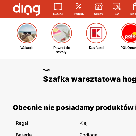
Gazetki
Produkty
Sklepy
Blog
Dni 
Wakacje
Powrót do
Kaufland
POLOmar
szkoły!
TAGI
Szafka warsztatowa hoge
Obecnie nie posiadamy produktów i
Regał
Klej
Bateria
Podłoga