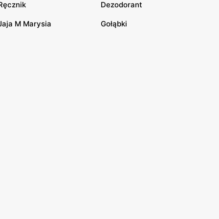
Ręcznik
Dezodorant
Jaja M Marysia
Gołąbki