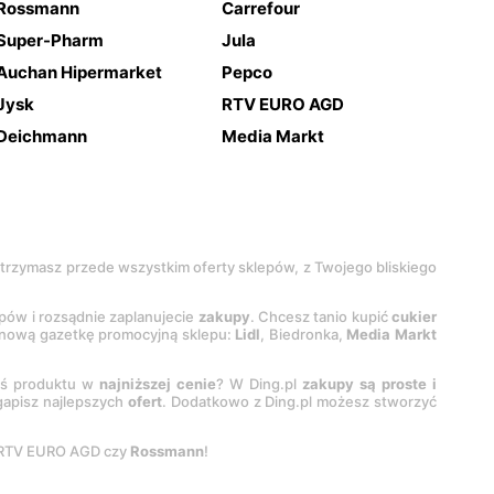
Rossmann
Carrefour
Super-Pharm
Jula
Auchan Hipermarket
Pepco
Jysk
RTV EURO AGD
Deichmann
Media Markt
 otrzymasz przede wszystkim oferty sklepów, z Twojego bliskiego
epów i rozsądnie zaplanujecie
zakupy
. Chcesz tanio kupić
cukier
z nową gazetkę promocyjną sklepu:
Lidl
, Biedronka,
Media Markt
oś produktu w
najniższej cenie
? W Ding.pl
zakupy są proste i
egapisz najlepszych
ofert
. Dodatkowo z Ding.pl możesz stworzyć
 RTV EURO AGD czy
Rossmann
!