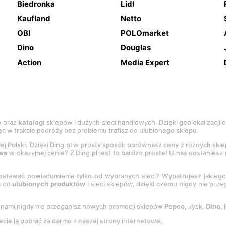
Biedronka
Lidl
Kaufland
Netto
OBI
POLOmarket
Dino
Douglas
Action
Media Expert
e
oraz
katalogi
sklepów i dużych sieci handlowych. Dzięki geolokalizacji
c w trakcie podróży bez problemu trafisz do ulubionego sklepu.
łej Polski. Dzięki Ding.pl w prosty sposób porównasz ceny z różnych skl
wa
w okazyjnej cenie? Z Ding.pl jest to bardzo proste! U nas dostanies
stawać powiadomienia tylko od wybranych sieci? Wypatrujesz jakieg
a do
ulubionych produktów
i sieci sklepów, dzięki czemu nigdy nie prz
Z nami nigdy nie przegapisz nowych promocji sklepów
Pepco
, Jysk,
Dino
,
ecie ją pobrać za darmo z naszej strony internetowej.