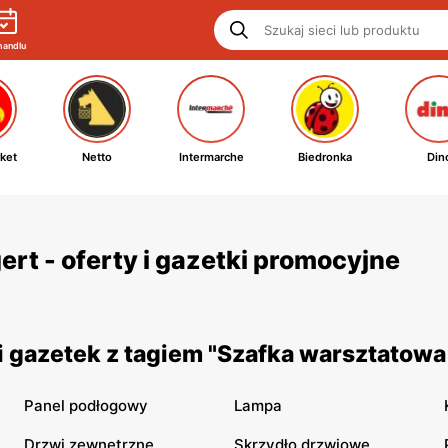
handlu
ket
Netto
Intermarche
Biedronka
Din
rt - oferty i gazetki promocyjne
 gazetek z tagiem "Szafka warsztatowa
Panel podłogowy
Lampa
Drzwi zewnętrzne
Skrzydło drzwiowe