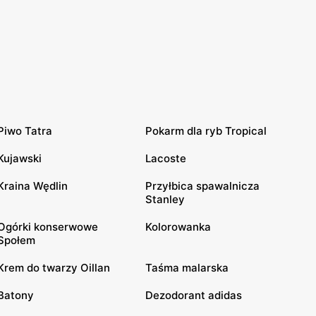
Piwo Tatra
Pokarm dla ryb Tropical
Kujawski
Lacoste
Kraina Wędlin
Przyłbica spawalnicza
Stanley
Ogórki konserwowe
Kolorowanka
Społem
Krem do twarzy Oillan
Taśma malarska
Batony
Dezodorant adidas