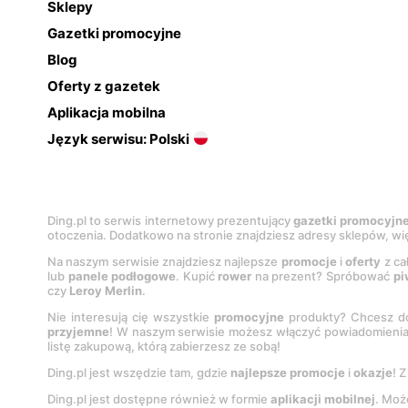
Sklepy
Gazetki promocyjne
Blog
Oferty z gazetek
Aplikacja mobilna
Język serwisu: Polski
Ding.pl to serwis internetowy prezentujący
gazetki promocyjn
otoczenia. Dodatkowo na stronie znajdziesz adresy sklepów, wię
Na naszym serwisie znajdziesz najlepsze
promocje
i
oferty
z ca
lub
panele podłogowe
. Kupić
rower
na prezent? Spróbować
pi
czy
Leroy Merlin
.
Nie interesują cię wszystkie
promocyjne
produkty? Chcesz do
przyjemne
! W naszym serwisie możesz włączyć powiadomieni
listę zakupową, którą zabierzesz ze sobą!
Ding.pl jest wszędzie tam, gdzie
najlepsze promocje
i
okazje
! 
Ding.pl jest dostępne również w formie
aplikacji mobilnej
. Moż