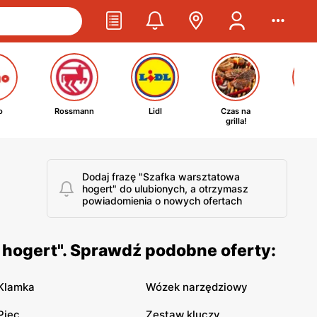
o
Rossmann
Lidl
Czas na
Ta
grilla!
kosm
Dodaj frazę "Szafka warsztatowa
hogert" do ulubionych, a otrzymasz
powiadomienia o nowych ofertach
 hogert". Sprawdź podobne oferty:
Klamka
Wózek narzędziowy
Piec
Zestaw kluczy