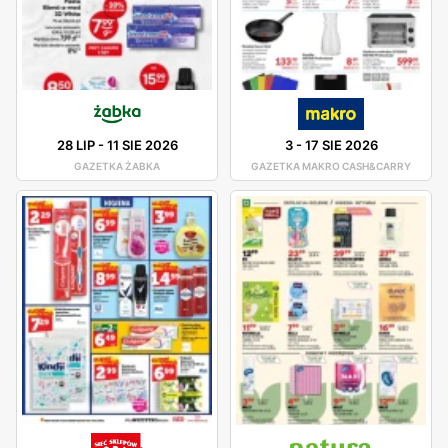
28 LIP
-
11 SIE 2026
3
-
17 SIE 2026
GAZETKA ŻABKA
GAZETKA MAKRO CASH&CARRY