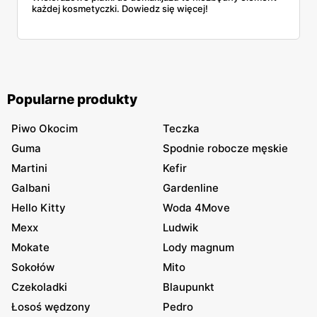
każdej kosmetyczki. Dowiedz się więcej!
Popularne produkty
Piwo Okocim
Teczka
Guma
Spodnie robocze męskie
Martini
Kefir
Galbani
Gardenline
Hello Kitty
Woda 4Move
Mexx
Ludwik
Mokate
Lody magnum
Sokołów
Mito
Czekoladki
Blaupunkt
Łosoś wędzony
Pedro