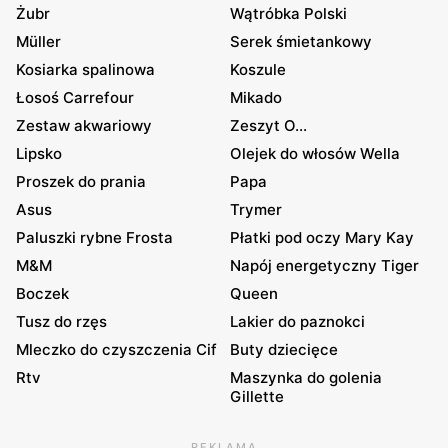
Żubr
Wątróbka Polski
Müller
Serek śmietankowy
Kosiarka spalinowa
Koszule
Łosoś Carrefour
Mikado
Zestaw akwariowy
Zeszyt O...
Lipsko
Olejek do włosów Wella
Proszek do prania
Papa
Asus
Trymer
Paluszki rybne Frosta
Płatki pod oczy Mary Kay
M&M
Napój energetyczny Tiger
Boczek
Queen
Tusz do rzęs
Lakier do paznokci
Mleczko do czyszczenia Cif
Buty dziecięce
Rtv
Maszynka do golenia
Gillette
REKLAMA