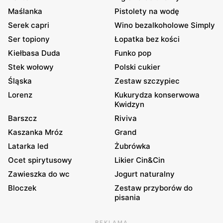
Maślanka
Pistolety na wodę
Serek capri
Wino bezalkoholowe Simply
Ser topiony
Łopatka bez kości
Kiełbasa Duda
Funko pop
Stek wołowy
Polski cukier
Śląska
Zestaw szczypiec
Lorenz
Kukurydza konserwowa
Kwidzyn
Barszcz
Riviva
Kaszanka Mróz
Grand
Latarka led
Żubrówka
Ocet spirytusowy
Likier Cin&Cin
Zawieszka do wc
Jogurt naturalny
Bloczek
Zestaw przyborów do
pisania
REKLAMA