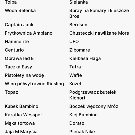
Tołpa
Sielanka
Woda Selenka
Spray na komary i kleszcze
Bros
Captain Jack
Berdsen
Frytkownica Ambiano
Chusteczki nawilżane Mors
Hammerite
UFO
Centurio
Zibomare
Oprawa led E
Kiełbasa Haga
Taczka Easy
Tatra
Pistolety na wodę
Wafle
Wino półwytrawne Riesling
Kozel
Topaz
Podgrzewacz butelek
Kidnort
Kubek Bambino
Boczek wędzony Mróz
Karafka Wessper
Klej Bambino
Mąka tortowa
Dorato
Jaja M Marysia
Plecak Nike