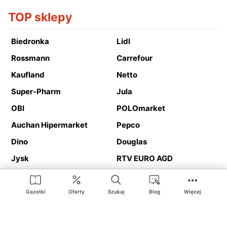
TOP sklepy
Biedronka
Lidl
Rossmann
Carrefour
Kaufland
Netto
Super-Pharm
Jula
OBI
POLOmarket
Auchan Hipermarket
Pepco
Dino
Douglas
Jysk
RTV EURO AGD
Action
Media Expert
Deichmann
Media Markt
Gazetki
Oferty
Szukaj
Blog
Więcej
Ding.pl to serwis internetowy prezentujący
gazetki promocyjne