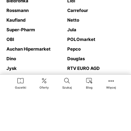
Biedronka
Lidl
Rossmann
Carrefour
Kaufland
Netto
Super-Pharm
Jula
OBI
POLOmarket
Auchan Hipermarket
Pepco
Dino
Douglas
Jysk
RTV EURO AGD
Action
Media Expert
Deichmann
Media Markt
Gazetki
Oferty
Szukaj
Blog
Więcej
Ding.pl to serwis internetowy prezentujący
gazetki promocyjne
oraz
katalogi
sklepów i dużych sieci handlowych. Dzięki
geolokalizacji otrzymasz przede wszystkim oferty sklepów, z
Twojego bliskiego otoczenia. Dodatkowo na stronie znajdziesz
adresy sklepów, więc w trakcie podróży bez problemu trafisz do
ulubionego sklepu.