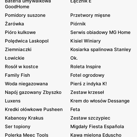
Bateria umywalkowa
Łącznik E
GoodHome
Pomidory suszone
Przetwory mięsne
Żarówka
Piórnik
Pióro kulkowe
Serwis obiadowy MG Home
Polędwica Laskopol
Kisiel Winiary
Ziemniaczki
Kosiarka spalinowa Stanley
Łowickie
Ok.
Rosół w kostce
Roleta Inspire
Family Fish
Fotel ogrodowy
Woda niegazowana
Pierś z indyka K!
Napój gazowany Zbyszko
Zestaw krzeseł
Luxens
Krem do włosów Dessange
Kredki ołówkowe Pusheen
Feta
Kabanosy Krakus
Zestaw szczypiec
Ser topiony
Migdały Fiesta Española
Polerka Meec Tools
Kawa mielona Eduscho