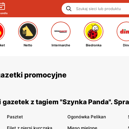
handlu
ket
Netto
Intermarche
Biedronka
Din
 gazetki promocyjne
 gazetek z tagiem "Szynka Panda". Spr
Pasztet
Ogonówka Pelikan
Filet z piersi kurczaka
Mięso mielone