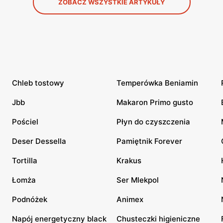
ZOBACZ WSZYSTKIE ARTYKUŁY
Chleb tostowy
Temperówka Beniamin
Jbb
Makaron Primo gusto
Pościel
Płyn do czyszczenia
Deser Dessella
Pamiętnik Forever
Tortilla
Krakus
Łomża
Ser Mlekpol
Podnóżek
Animex
Napój energetyczny black
Chusteczki higieniczne