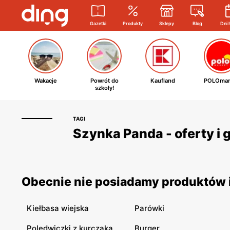
Gazetki
Produkty
Sklepy
Blog
Dni 
Wakacje
Powrót do
Kaufland
POLOmar
szkoły!
TAGI
Szynka Panda - oferty i
Obecnie nie posiadamy produktów i
Kiełbasa wiejska
Parówki
Polędwiczki z kurczaka
Burger