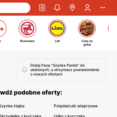
o
Rossmann
Lidl
Czas na
Ta
grilla!
kosm
Dodaj frazę "Szynka Panda" do
ulubionych, a otrzymasz powiadomienia
o nowych ofertach
awdź podobne oferty:
Szynka Hajka
Polędwiczki wieprzowe
Skrzydełka z kurczaka
Udko z kurczaka