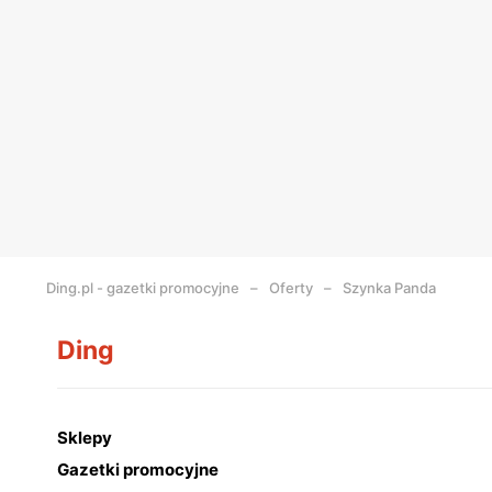
Ding.pl - gazetki promocyjne
Oferty
Szynka Panda
Ding
Sklepy
Gazetki promocyjne