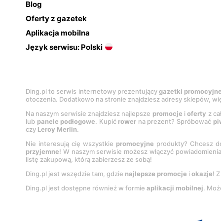
Blog
Oferty z gazetek
Aplikacja mobilna
Język serwisu: Polski
Ding.pl to serwis internetowy prezentujący
gazetki promocyjn
otoczenia. Dodatkowo na stronie znajdziesz adresy sklepów, wię
Na naszym serwisie znajdziesz najlepsze
promocje
i
oferty
z ca
lub
panele podłogowe
. Kupić
rower
na prezent? Spróbować
pi
czy
Leroy Merlin
.
Nie interesują cię wszystkie
promocyjne
produkty? Chcesz do
przyjemne
! W naszym serwisie możesz włączyć powiadomieni
listę zakupową, którą zabierzesz ze sobą!
Ding.pl jest wszędzie tam, gdzie
najlepsze promocje
i
okazje
! 
Ding.pl jest dostępne również w formie
aplikacji mobilnej
. Moż