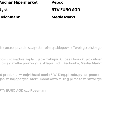
Auchan Hipermarket
Pepco
Jysk
RTV EURO AGD
Deichmann
Media Markt
 otrzymasz przede wszystkim oferty sklepów, z Twojego bliskiego
epów i rozsądnie zaplanujecie
zakupy
. Chcesz tanio kupić
cukier
z nową gazetkę promocyjną sklepu:
Lidl
, Biedronka,
Media Markt
oś produktu w
najniższej cenie
? W Ding.pl
zakupy są proste i
egapisz najlepszych
ofert
. Dodatkowo z Ding.pl możesz stworzyć
 RTV EURO AGD czy
Rossmann
!