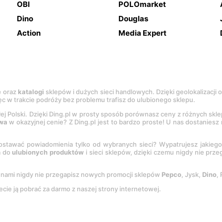
OBI
POLOmarket
Dino
Douglas
Action
Media Expert
e
oraz
katalogi
sklepów i dużych sieci handlowych. Dzięki geolokalizacji
c w trakcie podróży bez problemu trafisz do ulubionego sklepu.
łej Polski. Dzięki Ding.pl w prosty sposób porównasz ceny z różnych skl
wa
w okazyjnej cenie? Z Ding.pl jest to bardzo proste! U nas dostanies
stawać powiadomienia tylko od wybranych sieci? Wypatrujesz jakieg
a do
ulubionych produktów
i sieci sklepów, dzięki czemu nigdy nie prz
Z nami nigdy nie przegapisz nowych promocji sklepów
Pepco
, Jysk,
Dino
,
ecie ją pobrać za darmo z naszej strony internetowej.