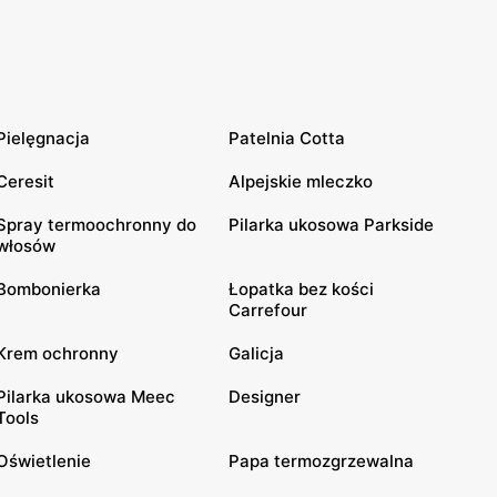
Pielęgnacja
Patelnia Cotta
Ceresit
Alpejskie mleczko
Spray termoochronny do
Pilarka ukosowa Parkside
włosów
Bombonierka
Łopatka bez kości
Carrefour
Krem ochronny
Galicja
Pilarka ukosowa Meec
Designer
Tools
Oświetlenie
Papa termozgrzewalna