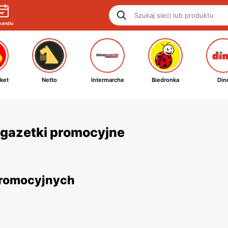
handlu
ket
Netto
Intermarche
Biedronka
Din
i gazetki promocyjne
 promocyjnych