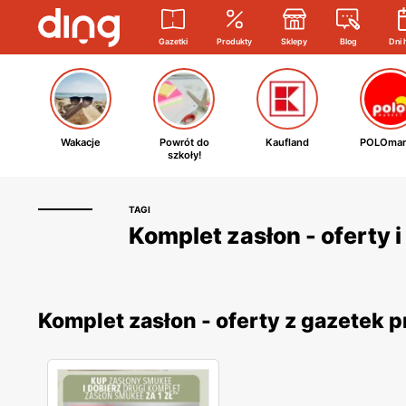
Gazetki
Produkty
Sklepy
Blog
Dni 
Wakacje
Powrót do
Kaufland
POLOmar
szkoły!
TAGI
Komplet zasłon - oferty 
Komplet zasłon - oferty z gazetek