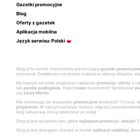
Gazetki promocyjne
Blog
Oferty z gazetek
Aplikacja mobilna
Język serwisu: Polski
Ding.pl to serwis internetowy prezentujący
gazetki promocyjn
otoczenia. Dodatkowo na stronie znajdziesz adresy sklepów, wię
Na naszym serwisie znajdziesz najlepsze
promocje
i
oferty
z ca
lub
panele podłogowe
. Kupić
rower
na prezent? Spróbować
pi
czy
Leroy Merlin
.
Nie interesują cię wszystkie
promocyjne
produkty? Chcesz do
przyjemne
! W naszym serwisie możesz włączyć powiadomieni
listę zakupową, którą zabierzesz ze sobą!
Ding.pl jest wszędzie tam, gdzie
najlepsze promocje
i
okazje
! 
Ding.pl jest dostępne również w formie
aplikacji mobilnej
. Moż