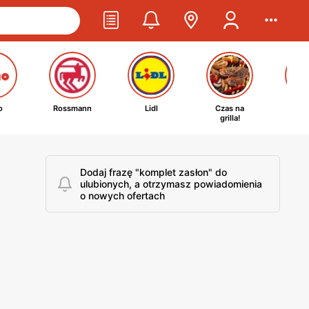
o
Rossmann
Lidl
Czas na
Ta
grilla!
kosm
Dodaj frazę "komplet zasłon" do
ulubionych, a otrzymasz powiadomienia
o nowych ofertach