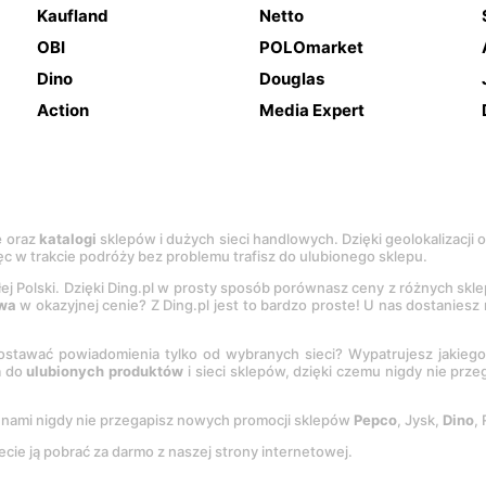
Kaufland
Netto
OBI
POLOmarket
Dino
Douglas
Action
Media Expert
e
oraz
katalogi
sklepów i dużych sieci handlowych. Dzięki geolokalizacji
c w trakcie podróży bez problemu trafisz do ulubionego sklepu.
łej Polski. Dzięki Ding.pl w prosty sposób porównasz ceny z różnych skl
wa
w okazyjnej cenie? Z Ding.pl jest to bardzo proste! U nas dostanies
stawać powiadomienia tylko od wybranych sieci? Wypatrujesz jakieg
a do
ulubionych produktów
i sieci sklepów, dzięki czemu nigdy nie prz
Z nami nigdy nie przegapisz nowych promocji sklepów
Pepco
, Jysk,
Dino
,
ecie ją pobrać za darmo z naszej strony internetowej.