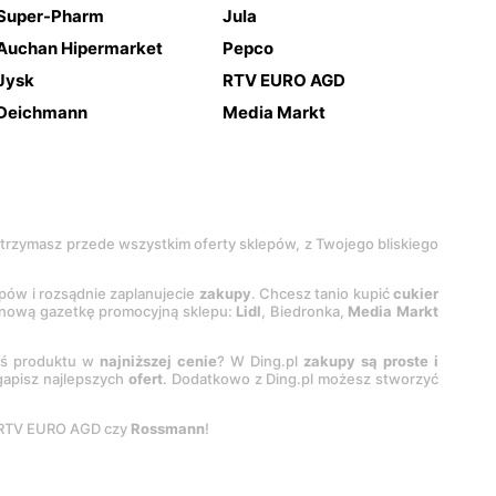
Super-Pharm
Jula
Auchan Hipermarket
Pepco
Jysk
RTV EURO AGD
Deichmann
Media Markt
 otrzymasz przede wszystkim oferty sklepów, z Twojego bliskiego
epów i rozsądnie zaplanujecie
zakupy
. Chcesz tanio kupić
cukier
z nową gazetkę promocyjną sklepu:
Lidl
, Biedronka,
Media Markt
oś produktu w
najniższej cenie
? W Ding.pl
zakupy są proste i
egapisz najlepszych
ofert
. Dodatkowo z Ding.pl możesz stworzyć
 RTV EURO AGD czy
Rossmann
!