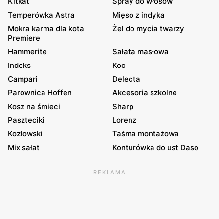
Kitkat
Spray do włosów
Temperówka Astra
Mięso z indyka
Mokra karma dla kota
Żel do mycia twarzy
Premiere
Hammerite
Sałata masłowa
Indeks
Koc
Campari
Delecta
Parownica Hoffen
Akcesoria szkolne
Kosz na śmieci
Sharp
Paszteciki
Lorenz
Kozłowski
Taśma montażowa
Mix sałat
Konturówka do ust Daso
REKLAMA