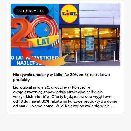
cenach.
SUPER PROMOCJE
Niebywałe urodziny w Lidlu. Aż 20% zniżki na kultowe
produkty!
Lidl ogłosił swoje 20. urodziny w Polsce. Tę
okrągłą rocznicę zapowiadają atrakcyjne zniżki dla
wszystkich klientów. Oferty będą naprawdę wyjątkowe,
od 10 do nawet 30% rabatu na kultowe produkty dla domu
od marki Livarno home. W jej kolekcji pojawia się wiele
elementów niezbędnych do aranżacji wnętrz, począwszy
od tekstyliów, skończywszy na meblach.