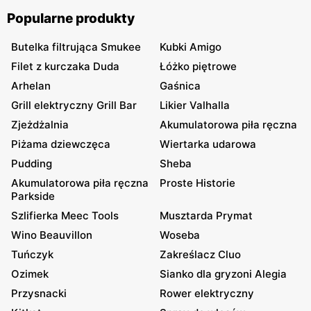
Popularne produkty
Butelka filtrująca Smukee
Kubki Amigo
Filet z kurczaka Duda
Łóżko piętrowe
Arhelan
Gaśnica
Grill elektryczny Grill Bar
Likier Valhalla
Zjeżdżalnia
Akumulatorowa piła ręczna
Piżama dziewczęca
Wiertarka udarowa
Pudding
Sheba
Akumulatorowa piła ręczna
Proste Historie
Parkside
Szlifierka Meec Tools
Musztarda Prymat
Wino Beauvillon
Woseba
Tuńczyk
Zakreślacz Cluo
Ozimek
Sianko dla gryzoni Alegia
Przysnacki
Rower elektryczny