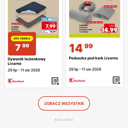
60% TANIEJ!
14
7
99
99
Poduszka pod kark Livarno
Dywanik łazienkowy
Livarno
29 lip
-
11 sie 2026
29 lip
-
11 sie 2026
ZOBACZ WSZYSTKIE
REKLAMA