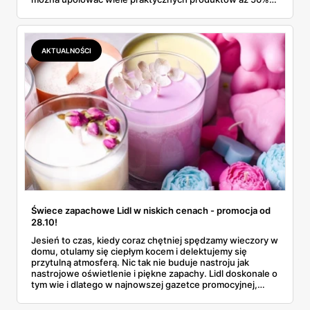
taniej. Na przecenie znalazły się m.in. nowoczesne
sprzęty kuchenne, domowe tekstylia, stylowe dodatki i
przydatne akcesoria, które sprawiają, że codzienność
staje się wygodniejsza. Kto lubi mądre zakupy i porządną
AKTUALNOŚCI
jakość w rozsądnej cenie, zdecydowanie powinien tu
zajrzeć. Zwłaszcza że niektóre okazje szybko znikają z
półek…
Świece zapachowe Lidl w niskich cenach - promocja od
28.10!
Jesień to czas, kiedy coraz chętniej spędzamy wieczory w
domu, otulamy się ciepłym kocem i delektujemy się
przytulną atmosferą. Nic tak nie buduje nastroju jak
nastrojowe oświetlenie i piękne zapachy. Lidl doskonale o
tym wie i dlatego w najnowszej gazetce promocyjnej,
ważnej od 28.10 do 02.11.2024, oferuje szeroki wybór
świec zapachowych marki Livarno home w atrakcyjnych