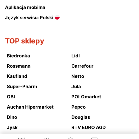
Aplikacja mobilna
Język serwisu: Polski
TOP sklepy
Biedronka
Lidl
Rossmann
Carrefour
Kaufland
Netto
Super-Pharm
Jula
OBI
POLOmarket
Auchan Hipermarket
Pepco
Dino
Douglas
Jysk
RTV EURO AGD
Action
Media Expert