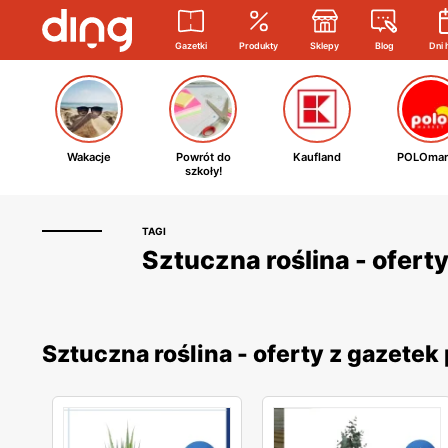
Gazetki
Produkty
Sklepy
Blog
Dni 
Wakacje
Powrót do
Kaufland
POLOmar
szkoły!
TAGI
Sztuczna roślina - ofert
Sztuczna roślina - oferty z gazete