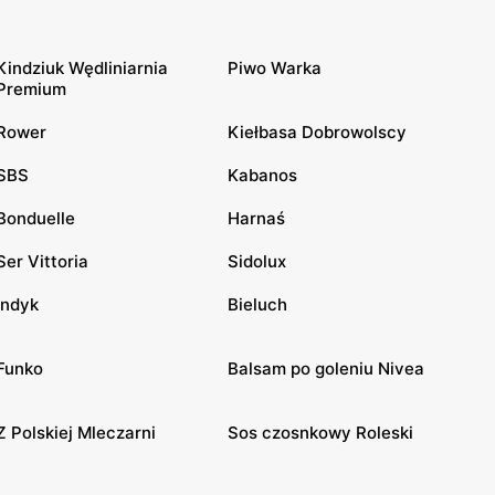
Kindziuk Wędliniarnia
Piwo Warka
Premium
Rower
Kiełbasa Dobrowolscy
SBS
Kabanos
Bonduelle
Harnaś
Ser Vittoria
Sidolux
Indyk
Bieluch
Funko
Balsam po goleniu Nivea
Z Polskiej Mleczarni
Sos czosnkowy Roleski