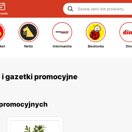
handlu
ket
Netto
Intermarche
Biedronka
Din
y i gazetki promocyjne
k promocyjnych