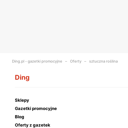
Ding.pl - gazetki promocyjne
Oferty
sztuczna roślina
Ding
Sklepy
Gazetki promocyjne
Blog
Oferty z gazetek