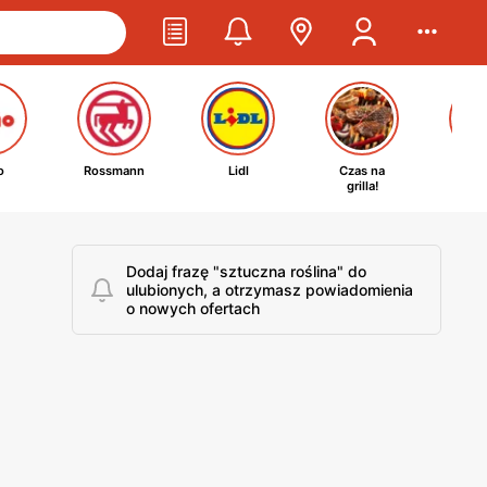
o
Rossmann
Lidl
Czas na
Ta
grilla!
kosm
Dodaj frazę "sztuczna roślina" do
ulubionych, a otrzymasz powiadomienia
o nowych ofertach