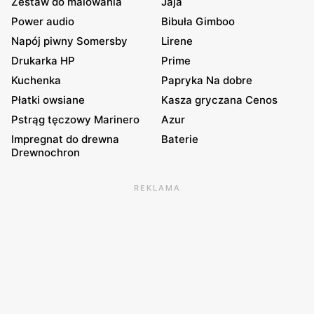
Zestaw do malowania
Jaja
Power audio
Bibuła Gimboo
Napój piwny Somersby
Lirene
Drukarka HP
Prime
Kuchenka
Papryka Na dobre
Płatki owsiane
Kasza gryczana Cenos
Pstrąg tęczowy Marinero
Azur
Impregnat do drewna
Baterie
Drewnochron
REKLAMA