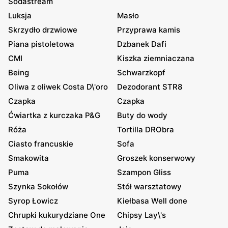
Sodastream
Luksja
Masło
Skrzydło drzwiowe
Przyprawa kamis
Piana pistoletowa
Dzbanek Dafi
CMI
Kiszka ziemniaczana
Being
Schwarzkopf
Oliwa z oliwek Costa D\'oro
Dezodorant STR8
Czapka
Czapka
Ćwiartka z kurczaka P&G
Buty do wody
Róża
Tortilla DRObra
Ciasto francuskie
Sofa
Smakowita
Groszek konserwowy
Puma
Szampon Gliss
Szynka Sokołów
Stół warsztatowy
Syrop Łowicz
Kiełbasa Well done
Chrupki kukurydziane One
Chipsy Lay\'s