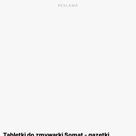
REKLAMA
Tabletki do zmywarki Somat - gazetki