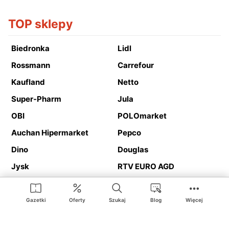
TOP sklepy
Biedronka
Lidl
Rossmann
Carrefour
Kaufland
Netto
Super-Pharm
Jula
OBI
POLOmarket
Auchan Hipermarket
Pepco
Dino
Douglas
Jysk
RTV EURO AGD
Action
Media Expert
Deichmann
Media Markt
Gazetki
Oferty
Szukaj
Blog
Więcej