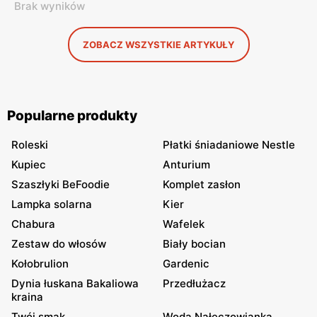
Brak wyników
ZOBACZ WSZYSTKIE ARTYKUŁY
Popularne produkty
Roleski
Płatki śniadaniowe Nestle
Kupiec
Anturium
Szaszłyki BeFoodie
Komplet zasłon
Lampka solarna
Kier
Chabura
Wafelek
Zestaw do włosów
Biały bocian
Kołobrulion
Gardenic
Dynia łuskana Bakaliowa
Przedłużacz
kraina
Twój smak
Woda Nałęczowianka