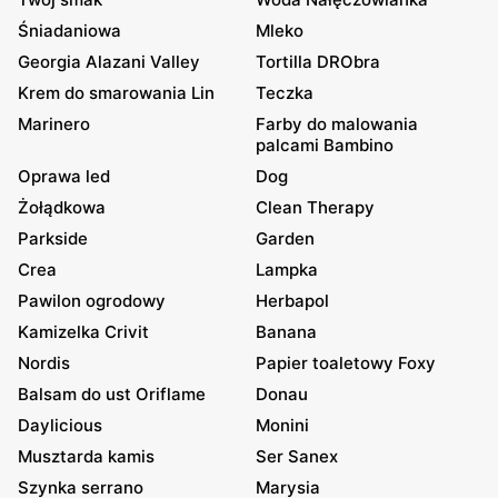
Śniadaniowa
Mleko
Georgia Alazani Valley
Tortilla DRObra
Krem do smarowania Lin
Teczka
Marinero
Farby do malowania
palcami Bambino
Oprawa led
Dog
Żołądkowa
Clean Therapy
Parkside
Garden
Crea
Lampka
Pawilon ogrodowy
Herbapol
Kamizelka Crivit
Banana
Nordis
Papier toaletowy Foxy
Balsam do ust Oriflame
Donau
Daylicious
Monini
Musztarda kamis
Ser Sanex
Szynka serrano
Marysia