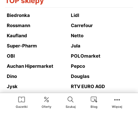
TOP sklepy
Biedronka
Lidl
Rossmann
Carrefour
Kaufland
Netto
Super-Pharm
Jula
OBI
POLOmarket
Auchan Hipermarket
Pepco
Dino
Douglas
Jysk
RTV EURO AGD
Action
Media Expert
Deichmann
Media Markt
Gazetki
Oferty
Szukaj
Blog
Więcej
Ding.pl to serwis internetowy prezentujący
gazetki promocyjne
oraz
katalogi
sklepów i dużych sieci handlowych. Dzięki
geolokalizacji otrzymasz przede wszystkim oferty sklepów, z