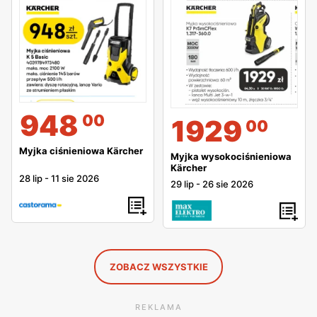
948
00
1929
00
Myjka ciśnieniowa Kärcher
Myjka wysokociśnieniowa
Kärcher
28 lip
-
11 sie 2026
29 lip
-
26 sie 2026
ZOBACZ WSZYSTKIE
REKLAMA