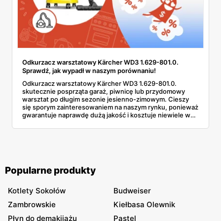
Odkurzacz warsztatowy Kärcher WD3 1.629-801.0.
Sprawdź, jak wypadł w naszym porównaniu!
Odkurzacz warsztatowy Kärcher WD3 1.629-801.0.
skutecznie posprząta garaż, piwnicę lub przydomowy
warsztat po długim sezonie jesienno-zimowym. Cieszy
się sporym zainteresowaniem na naszym rynku, ponieważ
gwarantuje naprawdę dużą jakość i kosztuje niewiele w
porównaniu z konkurencyjnymi modelami. Można go teraz
kupić w niskiej cenie w jednym ze znanych marketów
remontowo-budowlanych. Sprawdź, jaką ofertę
promocyjną wybraliśmy i zapoznaj się z naszym
porównaniem.
Popularne produkty
Kotlety Sokołów
Budweiser
Zambrowskie
Kiełbasa Olewnik
Płyn do demakijażu
Pastel