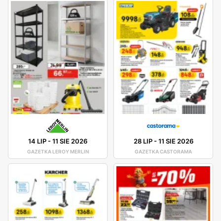
14 LIP
-
11 SIE 2026
28 LIP
-
11 SIE 2026
GAZETKA LEROY MERLIN
GAZETKA CASTORAMA