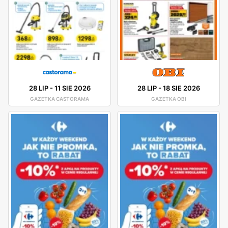
28 LIP
-
11 SIE 2026
28 LIP
-
18 SIE 2026
GAZETKA CASTORAMA
GAZETKA OBI