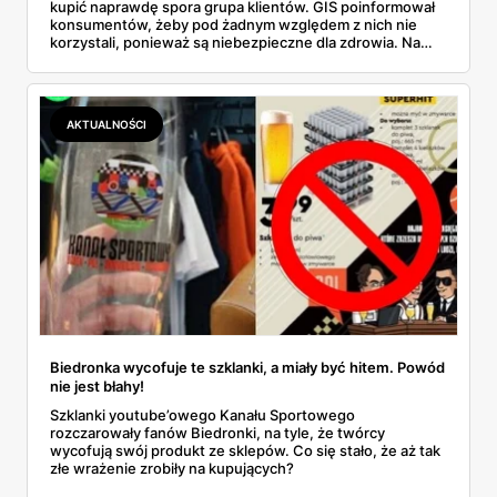
kupić naprawdę spora grupa klientów. GIS poinformował
konsumentów, żeby pod żadnym względem z nich nie
korzystali, ponieważ są niebezpieczne dla zdrowia. Na
jakie konkretnie produkty trzeba uważać? Przeczytaj nasz
artykuł i dowiedz się wszystkich szczegółów.
AKTUALNOŚCI
Biedronka wycofuje te szklanki, a miały być hitem. Powód
nie jest błahy!
Szklanki youtube’owego Kanału Sportowego
rozczarowały fanów Biedronki, na tyle, że twórcy
wycofują swój produkt ze sklepów. Co się stało, że aż tak
złe wrażenie zrobiły na kupujących?