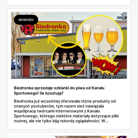
NOWOŚCI
Biedronka sprzedaje szklanki do piwa od Kanału
Sportowego! Ile kosztują?
Biedronka już wcześniej oferowała różne produkty od
znanych youtuberów, tym razem sieć nawiązała
współpracę twórcami internetowymi z Kanału
Sportowego, którego niektóre materiały dotyczące piłki
nożnej, ale nie tylko biją rekordy oglądalności. W
dyskontach sieci pojawiły się zestawy ze szklankami do
piwa. Jak wyglądają? Ile kosztują? Dowiedz się wszystkich
szczegółów o tej ofercie.