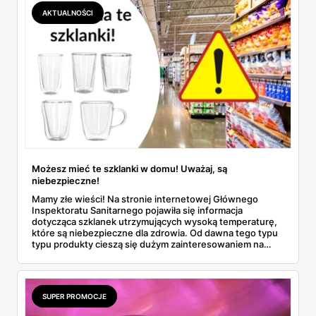
AKTUALNOŚCI
Możesz mieć te szklanki w domu! Uważaj, są
niebezpieczne!
Mamy złe wieści! Na stronie internetowej Głównego
Inspektoratu Sanitarnego pojawiła się informacja
dotycząca szklanek utrzymujących wysoką temperaturę,
które są niebezpieczne dla zdrowia. Od dawna tego typu
typu produkty cieszą się dużym zainteresowaniem na
naszym rynku, ostatnio można było je kupić w znanym
dyskoncie. Dowiedz się więcej i sprawdź, czy nie masz ich
w domu!
SUPER PROMOCJE