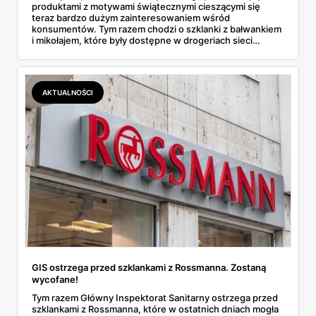
produktami z motywami świątecznymi cieszącymi się
teraz bardzo dużym zainteresowaniem wśród
konsumentów. Tym razem chodzi o szklanki z bałwankiem
i mikołajem, które były dostępne w drogeriach sieci
Rossmann. GIS poinformował, że w tych artykułach
zostały wykryte niebezpieczne dla zdrowia substancje.
Dowiedz się więcej.
AKTUALNOŚCI
GIS ostrzega przed szklankami z Rossmanna. Zostaną
wycofane!
Tym razem Główny Inspektorat Sanitarny ostrzega przed
szklankami z Rossmanna, które w ostatnich dniach mogła