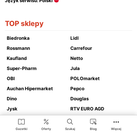
Język serwisu: Polski
TOP sklepy
Biedronka
Lidl
Rossmann
Carrefour
Kaufland
Netto
Super-Pharm
Jula
OBI
POLOmarket
Auchan Hipermarket
Pepco
Dino
Douglas
Jysk
RTV EURO AGD
Action
Media Expert
Deichmann
Media Markt
Gazetki
Oferty
Szukaj
Blog
Więcej