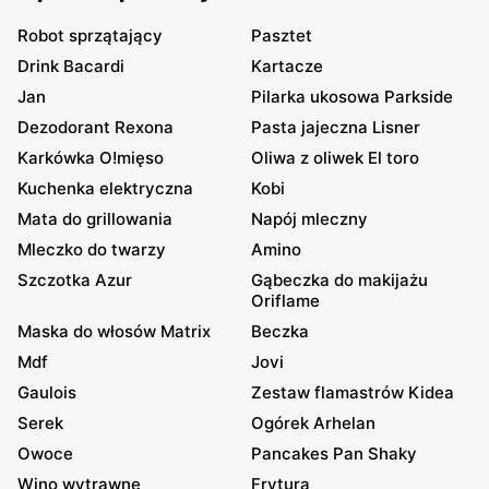
Robot sprzątający
Pasztet
Drink Bacardi
Kartacze
Jan
Pilarka ukosowa Parkside
Dezodorant Rexona
Pasta jajeczna Lisner
Karkówka O!mięso
Oliwa z oliwek El toro
Kuchenka elektryczna
Kobi
Mata do grillowania
Napój mleczny
Mleczko do twarzy
Amino
Szczotka Azur
Gąbeczka do makijażu
Oriflame
Maska do włosów Matrix
Beczka
Mdf
Jovi
Gaulois
Zestaw flamastrów Kidea
Serek
Ogórek Arhelan
Owoce
Pancakes Pan Shaky
Wino wytrawne
Frytura