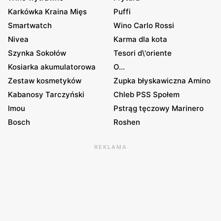
Karkówka Kraina Mięs
Puffi
Smartwatch
Wino Carlo Rossi
Nivea
Karma dla kota
Szynka Sokołów
Tesori d\'oriente
Kosiarka akumulatorowa
O...
Zestaw kosmetyków
Zupka błyskawiczna Amino
Kabanosy Tarczyński
Chleb PSS Społem
Imou
Pstrąg tęczowy Marinero
Bosch
Roshen
REKLAMA