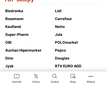
Biedronka
Lidl
Rossmann
Carrefour
Kaufland
Netto
Super-Pharm
Jula
OBI
POLOmarket
Auchan Hipermarket
Pepco
Dino
Douglas
Jysk
RTV EURO AGD
Action
Media Expert
Deichmann
Media Markt
Gazetki
Oferty
Szukaj
Blog
Więcej
Ding.pl to serwis internetowy prezentujący
gazetki promocyjne
oraz
katalogi
sklepów i dużych sieci handlowych. Dzięki
geolokalizacji otrzymasz przede wszystkim oferty sklepów, z