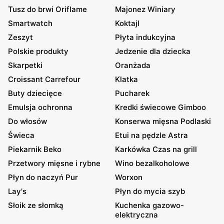
Tusz do brwi Oriflame
Majonez Winiary
Smartwatch
Koktajl
Zeszyt
Płyta indukcyjna
Polskie produkty
Jedzenie dla dziecka
Skarpetki
Oranżada
Croissant Carrefour
Klatka
Buty dziecięce
Pucharek
Emulsja ochronna
Kredki świecowe Gimboo
Do włosów
Konserwa mięsna Podlaski
Świeca
Etui na pędzle Astra
Piekarnik Beko
Karkówka Czas na grill
Przetwory mięsne i rybne
Wino bezalkoholowe
Płyn do naczyń Pur
Worxon
Lay's
Płyn do mycia szyb
Słoik ze słomką
Kuchenka gazowo-
elektryczna