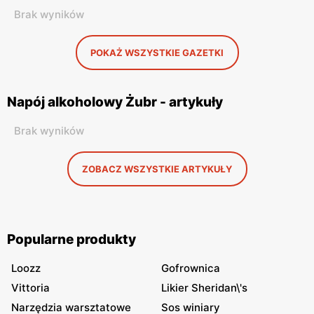
Brak wyników
POKAŻ WSZYSTKIE GAZETKI
Napój alkoholowy Żubr - artykuły
Brak wyników
ZOBACZ WSZYSTKIE ARTYKUŁY
Popularne produkty
Loozz
Gofrownica
Vittoria
Likier Sheridan\'s
Narzędzia warsztatowe
Sos winiary