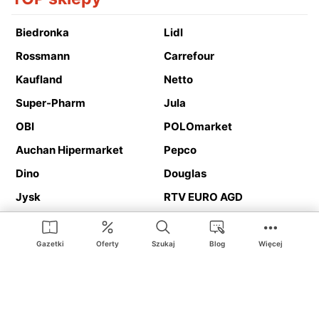
Biedronka
Lidl
Rossmann
Carrefour
Kaufland
Netto
Super-Pharm
Jula
OBI
POLOmarket
Auchan Hipermarket
Pepco
Dino
Douglas
Jysk
RTV EURO AGD
Action
Media Expert
Deichmann
Media Markt
Gazetki
Oferty
Szukaj
Blog
Więcej
Ding.pl to serwis internetowy prezentujący
gazetki promocyjne
oraz
katalogi
sklepów i dużych sieci handlowych. Dzięki
geolokalizacji otrzymasz przede wszystkim oferty sklepów, z