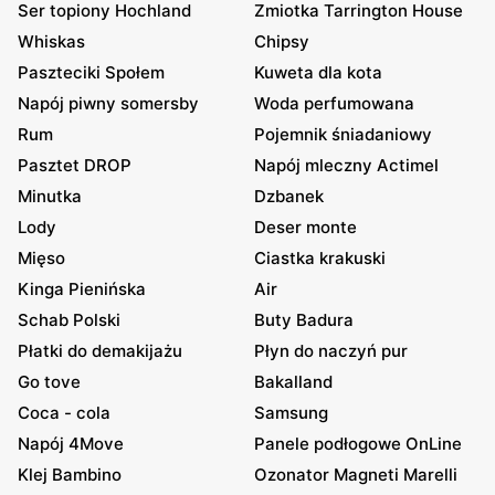
Ser topiony Hochland
Zmiotka Tarrington House
Whiskas
Chipsy
Paszteciki Społem
Kuweta dla kota
Napój piwny somersby
Woda perfumowana
Rum
Pojemnik śniadaniowy
Pasztet DROP
Napój mleczny Actimel
Minutka
Dzbanek
Lody
Deser monte
Mięso
Ciastka krakuski
Kinga Pienińska
Air
Schab Polski
Buty Badura
Płatki do demakijażu
Płyn do naczyń pur
Go tove
Bakalland
Coca - cola
Samsung
Napój 4Move
Panele podłogowe OnLine
Klej Bambino
Ozonator Magneti Marelli