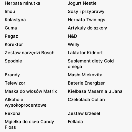
Herbata minutka
Jogurt Nestle
Imou
Sosy i przyprawy
Kolastyna
Herbata Twinings
Guma
Artykuły do szkoły
Pegaz
N&D
Korektor
Welly
Zestaw narzędzi Bosch
Laktator Kidnort
Spodnie
Suplement diety Gold
omega
Brandy
Masło Mlekovita
Telewizor
Baterie Energizer
Maska do włosów Matrix
Kiełbasa Masarnia u Jana
Alkohole
Czekolada Colian
wysokoprocentowe
Rexona
Zestaw krzeseł
Mgiełka do ciała Candy
Fellada
Floss