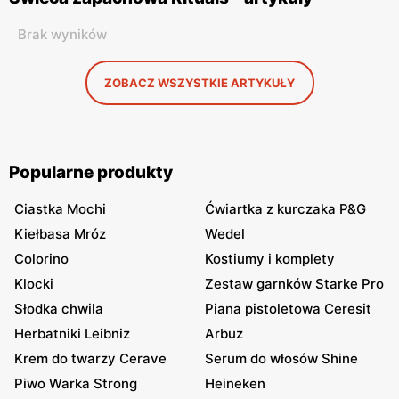
Brak wyników
ZOBACZ WSZYSTKIE ARTYKUŁY
Popularne produkty
Ciastka Mochi
Ćwiartka z kurczaka P&G
Kiełbasa Mróz
Wedel
Colorino
Kostiumy i komplety
Klocki
Zestaw garnków Starke Pro
Słodka chwila
Piana pistoletowa Ceresit
Herbatniki Leibniz
Arbuz
Krem do twarzy Cerave
Serum do włosów Shine
Piwo Warka Strong
Heineken