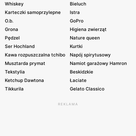
Whiskey
Bieluch
Karteczki samoprzylepne
Istra
O.b.
GoPro
Grona
Higiena zwierząt
Pędzel
Nature queen
Ser Hochland
Kurtki
Kawa rozpuszczalna tchibo
Napój spirytusowy
Musztarda prymat
Namiot garażowy Hamron
Tekstylia
Beskidzkie
Ketchup Dawtona
Łaciate
Tikkurila
Gelato Classico
REKLAMA