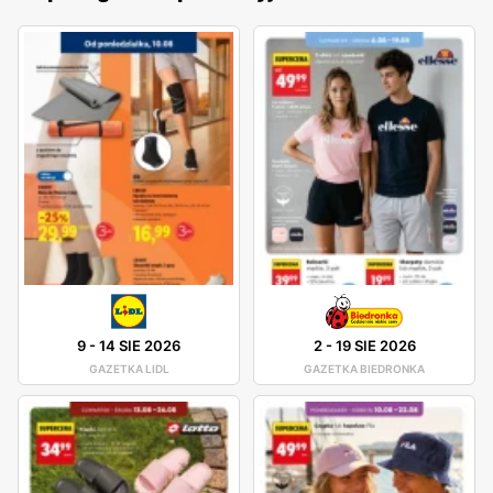
9
-
14 SIE 2026
2
-
19 SIE 2026
GAZETKA LIDL
GAZETKA BIEDRONKA