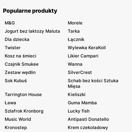
Popularne produkty
M&G
Morele
Jogurt bez laktozy Maluta
Tarka
Dla dziecka
Łącznik
Twister
Wylewka KeraKoll
Kosz na śmieci
Likier Campari
Czajnik Smukee
Wanna
Zestaw wędlin
SilverCrest
Sok Kubuś
Schab bez kości Sztuka
Mięsa
Tarrington House
Kieliszki
Ława
Guma Mamba
Szlafrok Kronborg
Lucky fish
Music World
Antipasti Donatello
Kronostep
Krem czekoladowy