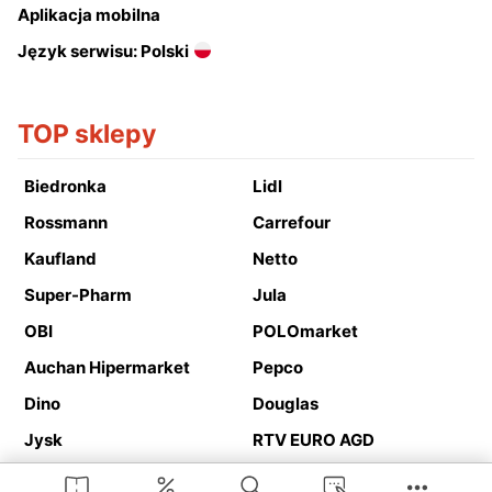
Aplikacja mobilna
Język serwisu: Polski
TOP sklepy
Biedronka
Lidl
Rossmann
Carrefour
Kaufland
Netto
Super-Pharm
Jula
OBI
POLOmarket
Auchan Hipermarket
Pepco
Dino
Douglas
Jysk
RTV EURO AGD
Action
Media Expert