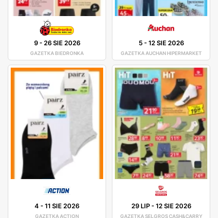
9
-
26 SIE 2026
5
-
12 SIE 2026
GAZETKA BIEDRONKA
GAZETKA AUCHAN HIPERMARKET
4
-
11 SIE 2026
29 LIP
-
12 SIE 2026
GAZETKA ACTION
GAZETKA SELGROS CASH&CARRY