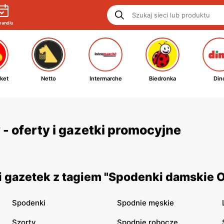
handlu
ket
Netto
Intermarche
Biedronka
Din
- oferty i gazetki promocyjne
 gazetek z tagiem "Spodenki damskie O
Spodenki
Spodnie męskie
Szorty
Spodnie robocze