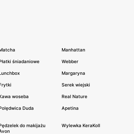
Matcha
Manhattan
Płatki śniadaniowe
Webber
Lunchbox
Margaryna
Frytki
Serek wiejski
Kawa woseba
Real Nature
Polędwica Duda
Apetina
Pędzelek do makijażu
Wylewka KeraKoll
Avon