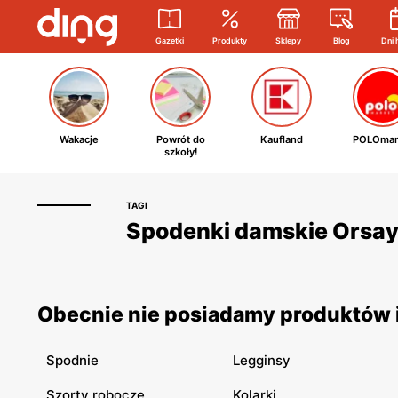
Gazetki
Produkty
Sklepy
Blog
Dni 
Wakacje
Powrót do
Kaufland
POLOmar
szkoły!
TAGI
Spodenki damskie Orsay 
Obecnie nie posiadamy produktów i
Spodnie
Legginsy
Szorty robocze
Kolarki