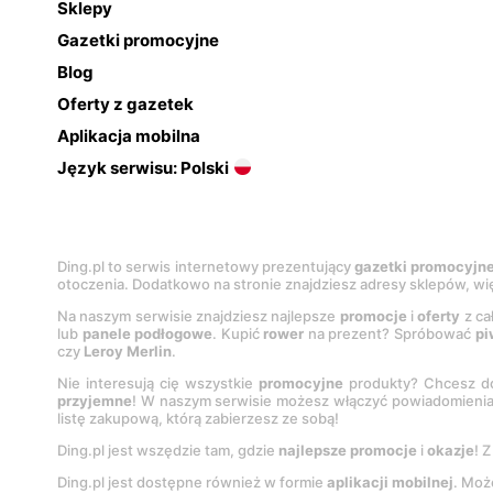
Sklepy
Gazetki promocyjne
Blog
Oferty z gazetek
Aplikacja mobilna
Język serwisu: Polski
Ding.pl to serwis internetowy prezentujący
gazetki promocyjn
otoczenia. Dodatkowo na stronie znajdziesz adresy sklepów, wię
Na naszym serwisie znajdziesz najlepsze
promocje
i
oferty
z ca
lub
panele podłogowe
. Kupić
rower
na prezent? Spróbować
pi
czy
Leroy Merlin
.
Nie interesują cię wszystkie
promocyjne
produkty? Chcesz do
przyjemne
! W naszym serwisie możesz włączyć powiadomieni
listę zakupową, którą zabierzesz ze sobą!
Ding.pl jest wszędzie tam, gdzie
najlepsze promocje
i
okazje
! 
Ding.pl jest dostępne również w formie
aplikacji mobilnej
. Moż