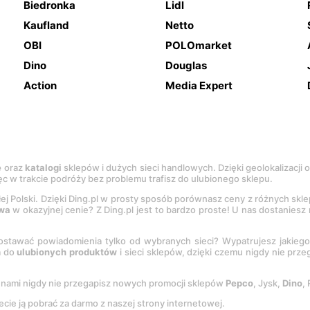
Biedronka
Lidl
Kaufland
Netto
OBI
POLOmarket
Dino
Douglas
Action
Media Expert
e
oraz
katalogi
sklepów i dużych sieci handlowych. Dzięki geolokalizacji
c w trakcie podróży bez problemu trafisz do ulubionego sklepu.
łej Polski. Dzięki Ding.pl w prosty sposób porównasz ceny z różnych skl
wa
w okazyjnej cenie? Z Ding.pl jest to bardzo proste! U nas dostanies
stawać powiadomienia tylko od wybranych sieci? Wypatrujesz jakieg
a do
ulubionych produktów
i sieci sklepów, dzięki czemu nigdy nie prz
Z nami nigdy nie przegapisz nowych promocji sklepów
Pepco
, Jysk,
Dino
,
ecie ją pobrać za darmo z naszej strony internetowej.