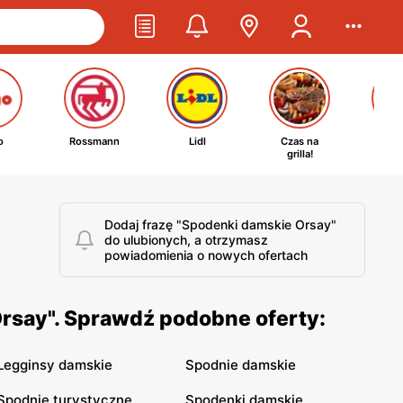
o
Rossmann
Lidl
Czas na
Ta
grilla!
kosm
Dodaj frazę "Spodenki damskie Orsay"
do ulubionych, a otrzymasz
powiadomienia o nowych ofertach
rsay". Sprawdź podobne oferty:
Legginsy damskie
Spodnie damskie
Spodnie turystyczne
Spodenki damskie