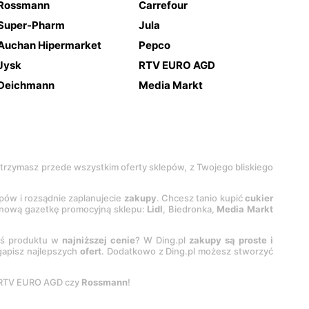
Rossmann
Carrefour
Super-Pharm
Jula
Auchan Hipermarket
Pepco
Jysk
RTV EURO AGD
Deichmann
Media Markt
 otrzymasz przede wszystkim oferty sklepów, z Twojego bliskiego
epów i rozsądnie zaplanujecie
zakupy
. Chcesz tanio kupić
cukier
z nową gazetkę promocyjną sklepu:
Lidl
, Biedronka,
Media Markt
oś produktu w
najniższej cenie
? W Ding.pl
zakupy są proste i
egapisz najlepszych
ofert
. Dodatkowo z Ding.pl możesz stworzyć
 RTV EURO AGD czy
Rossmann
!