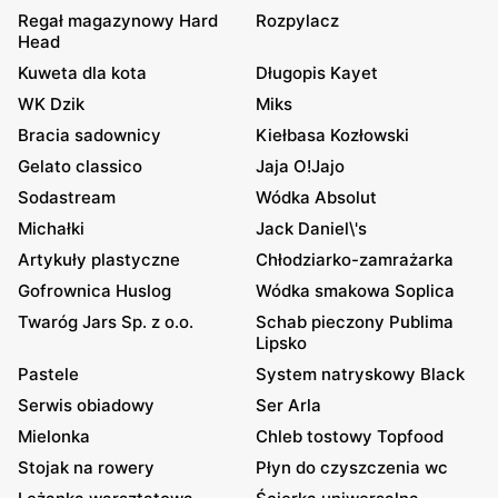
Regał magazynowy Hard
Rozpylacz
Head
Kuweta dla kota
Długopis Kayet
WK Dzik
Miks
Bracia sadownicy
Kiełbasa Kozłowski
Gelato classico
Jaja O!Jajo
Sodastream
Wódka Absolut
Michałki
Jack Daniel\'s
Artykuły plastyczne
Chłodziarko-zamrażarka
Gofrownica Huslog
Wódka smakowa Soplica
Twaróg Jars Sp. z o.o.
Schab pieczony Publima
Lipsko
Pastele
System natryskowy Black
Serwis obiadowy
Ser Arla
Mielonka
Chleb tostowy Topfood
Stojak na rowery
Płyn do czyszczenia wc