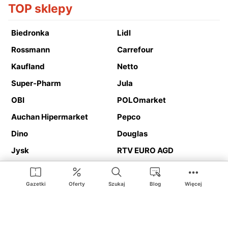
TOP sklepy
Biedronka
Lidl
Rossmann
Carrefour
Kaufland
Netto
Super-Pharm
Jula
OBI
POLOmarket
Auchan Hipermarket
Pepco
Dino
Douglas
Jysk
RTV EURO AGD
Action
Media Expert
Deichmann
Media Markt
Gazetki
Oferty
Szukaj
Blog
Więcej
Ding.pl to serwis internetowy prezentujący
gazetki promocyjne
oraz
katalogi
sklepów i dużych sieci handlowych. Dzięki