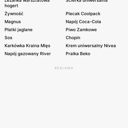
Leżanka warsztatowa
Ścierka uniwersalna
hogert
Żywność
Plecak Coolpack
Magnus
Napój Coca-Cola
Płatki jaglane
Piwo Zamkowe
Sos
Chopin
Karkówka Kraina Mięs
Krem uniwersalny Nivea
Napój gazowany River
Pralka Beko
REKLAMA