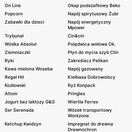
On Line
Okap podszafkowy Beko
Popcorn
Napój spirytusowy Żubr
Zabawki dla dzieci
Napój energetyczny
Mpower
Trybunał
Cin&cin
Wódka Absolut
Polędwica wołowa Ok.
Ziemniaczki
Płyn do mycia szyb Clin
Ryki
Zakreślacz Pelikan
Kawa mielona Woseba
Napój gazowany
Regał Hit
Kiełbasa Dobrowolscy
Kozłowski
Ryż Konpack
Altom
Pringles
Jogurt bez laktozy G&G
Wiertła Ferrex
Ser Serenada
Wózek transportowy
Workzone
Ketchup Kwidzyn
Impregnat do drewna
Drewnochron