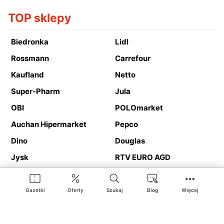
TOP sklepy
Biedronka
Lidl
Rossmann
Carrefour
Kaufland
Netto
Super-Pharm
Jula
OBI
POLOmarket
Auchan Hipermarket
Pepco
Dino
Douglas
Jysk
RTV EURO AGD
Action
Media Expert
Deichmann
Media Markt
Gazetki
Oferty
Szukaj
Blog
Więcej
Ding.pl to serwis internetowy prezentujący
gazetki promocyjne