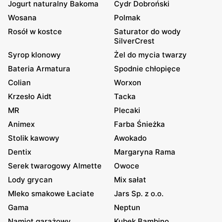
Jogurt naturalny Bakoma
Cydr Dobroński
Wosana
Polmak
Rosół w kostce
Saturator do wody
SilverCrest
Syrop klonowy
Żel do mycia twarzy
Bateria Armatura
Spodnie chłopięce
Colian
Worxon
Krzesło Aidt
Tacka
MR
Plecaki
Animex
Farba Śnieżka
Stolik kawowy
Awokado
Dentix
Margaryna Rama
Serek twarogowy Almette
Owoce
Lody grycan
Mix sałat
Mleko smakowe Łaciate
Jars Sp. z o.o.
Gama
Neptun
Namiot garażowy
Kubek Bambino