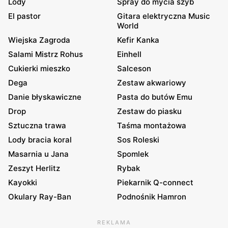
Lody
Spray do mycia szyb
El pastor
Gitara elektryczna Music
World
Wiejska Zagroda
Kefir Kanka
Salami Mistrz Rohus
Einhell
Cukierki mieszko
Salceson
Dega
Zestaw akwariowy
Danie błyskawiczne
Pasta do butów Emu
Drop
Zestaw do piasku
Sztuczna trawa
Taśma montażowa
Lody bracia koral
Sos Roleski
Masarnia u Jana
Spomlek
Zeszyt Herlitz
Rybak
Kayokki
Piekarnik Q-connect
Okulary Ray-Ban
Podnośnik Hamron
REKLAMA