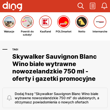
Wakacje
Powrót do
Kaufland
POLOmarket
Netto
Intermarche
szkoły!
TAGI
Skywalker Sauvignon Blanc
Wino białe wytrawne
nowozelandzkie 750 ml -
oferty i gazetki promocyjne
Dodaj frazę "Skywalker Sauvignon Blanc Wino białe
wytrawne nowozelandzkie 750 ml" do ulubionych, a
otrzymasz powiadomienia o nowych ofertach