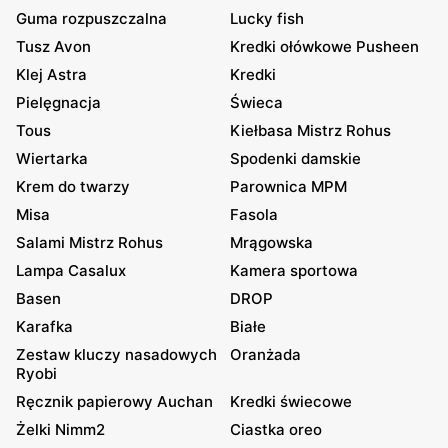
Guma rozpuszczalna
Lucky fish
Tusz Avon
Kredki ołówkowe Pusheen
Klej Astra
Kredki
Pielęgnacja
Świeca
Tous
Kiełbasa Mistrz Rohus
Wiertarka
Spodenki damskie
Krem do twarzy
Parownica MPM
Misa
Fasola
Salami Mistrz Rohus
Mrągowska
Lampa Casalux
Kamera sportowa
Basen
DROP
Karafka
Białe
Zestaw kluczy nasadowych
Oranżada
Ryobi
Ręcznik papierowy Auchan
Kredki świecowe
Żelki Nimm2
Ciastka oreo