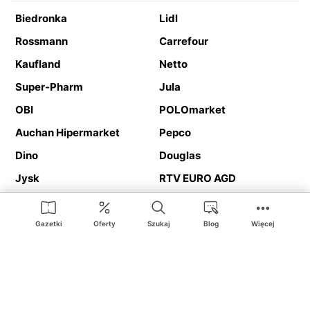
Biedronka
Lidl
Rossmann
Carrefour
Kaufland
Netto
Super-Pharm
Jula
OBI
POLOmarket
Auchan Hipermarket
Pepco
Dino
Douglas
Jysk
RTV EURO AGD
Action
Media Expert
Deichmann
Media Markt
Gazetki
Oferty
Szukaj
Blog
Więcej
Ding.pl to serwis internetowy prezentujący
gazetki promocyjne
oraz
katalogi
sklepów i dużych sieci handlowych. Dzięki
geolokalizacji otrzymasz przede wszystkim oferty sklepów, z
Twojego bliskiego otoczenia. Dodatkowo na stronie znajdziesz
adresy sklepów, więc w trakcie podróży bez problemu trafisz do