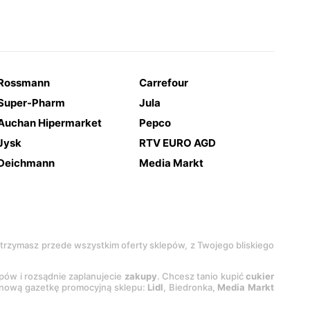
Rossmann
Carrefour
Super-Pharm
Jula
Auchan Hipermarket
Pepco
Jysk
RTV EURO AGD
Deichmann
Media Markt
 otrzymasz przede wszystkim oferty sklepów, z Twojego bliskiego
epów i rozsądnie zaplanujecie
zakupy
. Chcesz tanio kupić
cukier
z nową gazetkę promocyjną sklepu:
Lidl
, Biedronka,
Media Markt