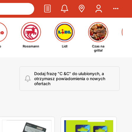
o
Rossmann
Lidl
Czas na
Ta
grilla!
kosm
Dodaj frazę "C &C" do ulubionych, a
otrzymasz powiadomienia o nowych
ofertach