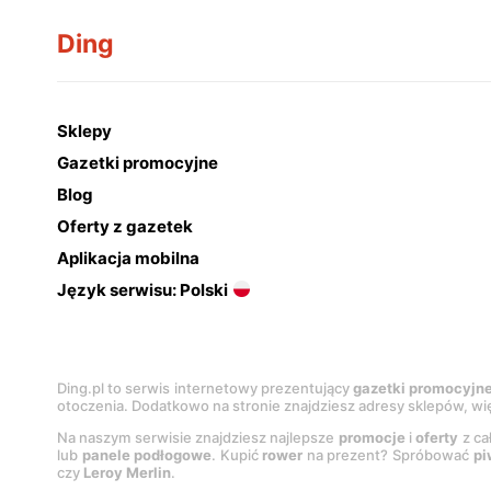
Ding
Sklepy
Gazetki promocyjne
Blog
Oferty z gazetek
Aplikacja mobilna
Język serwisu: Polski
Ding.pl to serwis internetowy prezentujący
gazetki promocyjn
otoczenia. Dodatkowo na stronie znajdziesz adresy sklepów, wię
Na naszym serwisie znajdziesz najlepsze
promocje
i
oferty
z ca
lub
panele podłogowe
. Kupić
rower
na prezent? Spróbować
pi
czy
Leroy Merlin
.