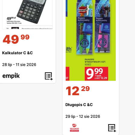
49
99
Kalkulator C &C
28 lip
-
11 sie 2026
12
29
Długopis C &C
29 lip
-
12 sie 2026