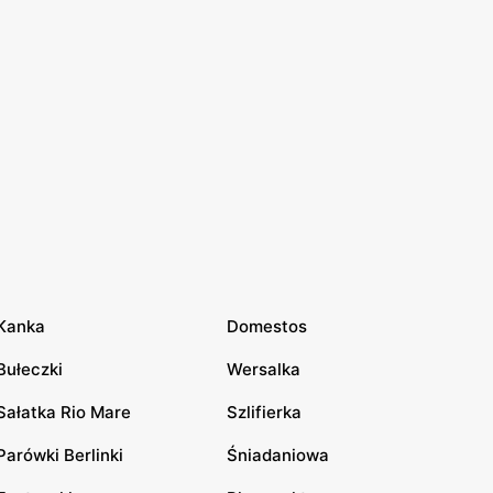
Kanka
Domestos
Bułeczki
Wersalka
Sałatka Rio Mare
Szlifierka
Parówki Berlinki
Śniadaniowa