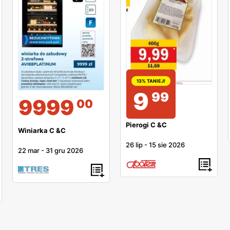
13% TANIEJ!
9
99
9999
00
Pierogi C &C
Winiarka C &C
26 lip
-
15 sie 2026
22 mar
-
31 gru 2026