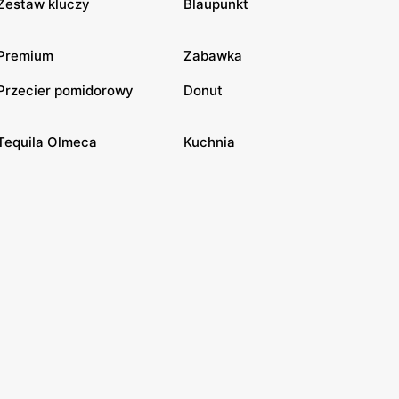
Zestaw kluczy
Blaupunkt
Premium
Zabawka
Przecier pomidorowy
Donut
Tequila Olmeca
Kuchnia