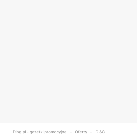
Ding.pl - gazetki promocyjne
Oferty
C &C