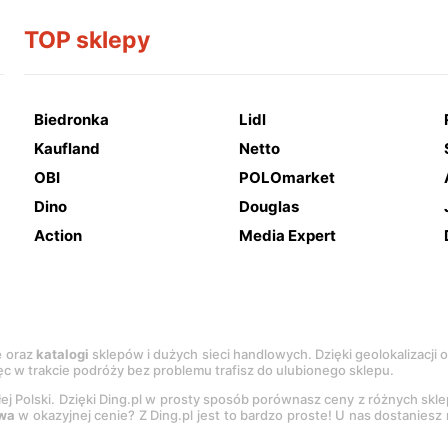
TOP sklepy
Biedronka
Lidl
Kaufland
Netto
OBI
POLOmarket
Dino
Douglas
Action
Media Expert
e
oraz
katalogi
sklepów i dużych sieci handlowych. Dzięki geolokalizacji
c w trakcie podróży bez problemu trafisz do ulubionego sklepu.
łej Polski. Dzięki Ding.pl w prosty sposób porównasz ceny z różnych skl
wa
w okazyjnej cenie? Z Ding.pl jest to bardzo proste! U nas dostanies