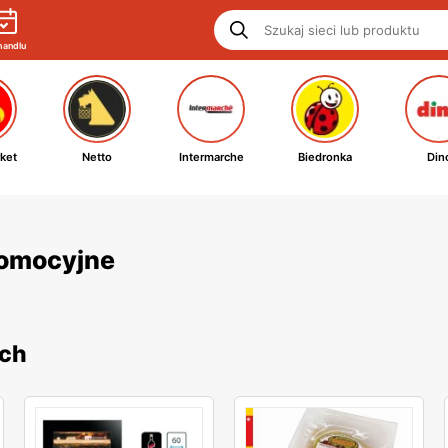
handlu
ket
Netto
Intermarche
Biedronka
Din
promocyjne
ych