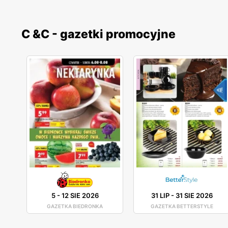
C &C - gazetki promocyjne
5
-
12 SIE 2026
31 LIP
-
31 SIE 2026
GAZETKA BIEDRONKA
GAZETKA BETTERSTYLE