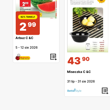
62% TANIEJ!
2
99
Arbuz C &C
5
-
12 sie 2026
43
90
Miseczka C &C
31 lip
-
31 sie 2026