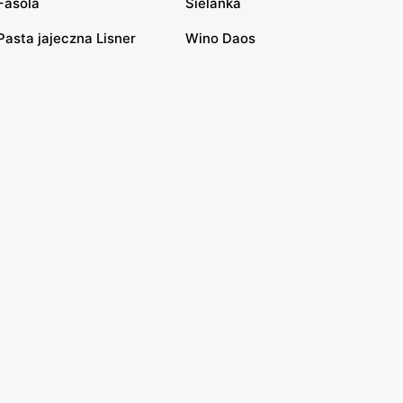
Fasola
Sielanka
Pasta jajeczna Lisner
Wino Daos