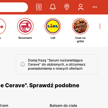
o
Rossmann
Lidl
Czas na
Ta
grilla!
kosm
Dodaj frazę "Serum rozświetlające
Cerave" do ulubionych, a otrzymasz
powiadomienia o nowych ofertach
ce Cerave". Sprawdź podobne
Krem
Balsam do ciała