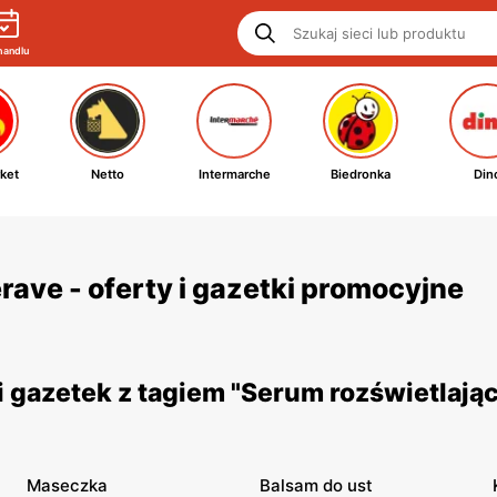
handlu
ket
Netto
Intermarche
Biedronka
Din
ave - oferty i gazetki promocyjne
 gazetek z tagiem "Serum rozświetlają
Maseczka
Balsam do ust