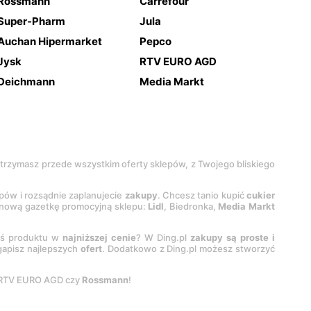
Rossmann
Carrefour
Super-Pharm
Jula
Auchan Hipermarket
Pepco
Jysk
RTV EURO AGD
Deichmann
Media Markt
 otrzymasz przede wszystkim oferty sklepów, z Twojego bliskiego
epów i rozsądnie zaplanujecie
zakupy
. Chcesz tanio kupić
cukier
z nową gazetkę promocyjną sklepu:
Lidl
, Biedronka,
Media Markt
oś produktu w
najniższej cenie
? W Ding.pl
zakupy są proste i
egapisz najlepszych
ofert
. Dodatkowo z Ding.pl możesz stworzyć
 RTV EURO AGD czy
Rossmann
!