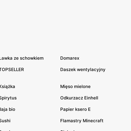
Ławka ze schowkiem
Domarex
TOPSELLER
Daszek wentylacyjny
Książka
Mięso mielone
Spirytus
Odkurzacz Einhell
Jaja bio
Papier ksero E
Sushi
Flamastry Minecraft