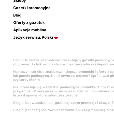
Sklepy
Gazetki promocyjne
Blog
Oferty z gazetek
Aplikacja mobilna
Język serwisu: Polski
Ding.pl to serwis internetowy prezentujący
gazetki promocyjn
otoczenia. Dodatkowo na stronie znajdziesz adresy sklepów, wię
Na naszym serwisie znajdziesz najlepsze
promocje
i
oferty
z ca
lub
panele podłogowe
. Kupić
rower
na prezent? Spróbować
pi
czy
Leroy Merlin
.
Nie interesują cię wszystkie
promocyjne
produkty? Chcesz do
przyjemne
! W naszym serwisie możesz włączyć powiadomieni
listę zakupową, którą zabierzesz ze sobą!
Ding.pl jest wszędzie tam, gdzie
najlepsze promocje
i
okazje
! 
Ding.pl jest dostępne również w formie
aplikacji mobilnej
. Moż