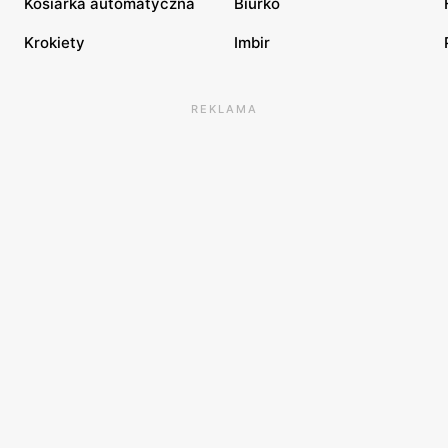
Kosiarka automatyczna
Biurko
Krokiety
Imbir
REKLAMA