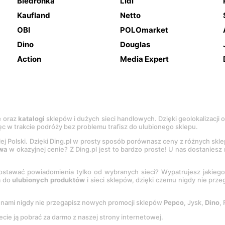
Biedronka
Lidl
Kaufland
Netto
OBI
POLOmarket
Dino
Douglas
Action
Media Expert
e
oraz
katalogi
sklepów i dużych sieci handlowych. Dzięki geolokalizacji
c w trakcie podróży bez problemu trafisz do ulubionego sklepu.
łej Polski. Dzięki Ding.pl w prosty sposób porównasz ceny z różnych skl
wa
w okazyjnej cenie? Z Ding.pl jest to bardzo proste! U nas dostanies
stawać powiadomienia tylko od wybranych sieci? Wypatrujesz jakieg
a do
ulubionych produktów
i sieci sklepów, dzięki czemu nigdy nie prz
Z nami nigdy nie przegapisz nowych promocji sklepów
Pepco
, Jysk,
Dino
,
ecie ją pobrać za darmo z naszej strony internetowej.