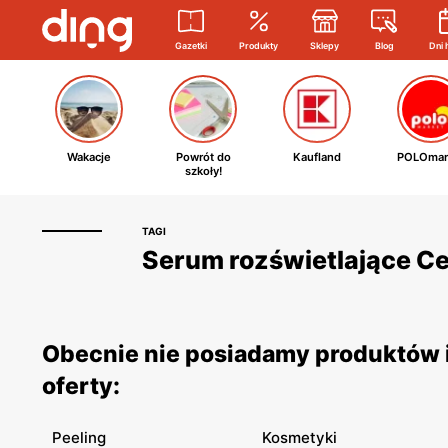
Gazetki
Produkty
Sklepy
Blog
Dni 
Wakacje
Powrót do
Kaufland
POLOmar
szkoły!
TAGI
Serum rozświetlające Cer
Obecnie nie posiadamy produktów i
oferty:
Peeling
Kosmetyki