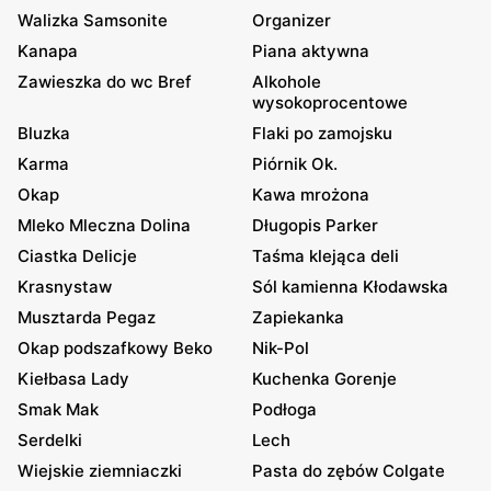
Walizka Samsonite
Organizer
Kanapa
Piana aktywna
Zawieszka do wc Bref
Alkohole
wysokoprocentowe
Bluzka
Flaki po zamojsku
Karma
Piórnik Ok.
Okap
Kawa mrożona
Mleko Mleczna Dolina
Długopis Parker
Ciastka Delicje
Taśma klejąca deli
Krasnystaw
Sól kamienna Kłodawska
Musztarda Pegaz
Zapiekanka
Okap podszafkowy Beko
Nik-Pol
Kiełbasa Lady
Kuchenka Gorenje
Smak Mak
Podłoga
Serdelki
Lech
Wiejskie ziemniaczki
Pasta do zębów Colgate