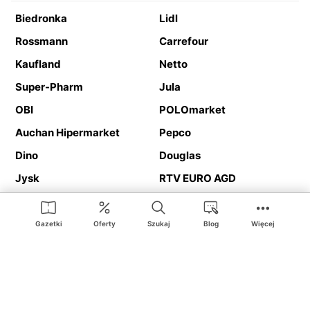
Biedronka
Lidl
Rossmann
Carrefour
Kaufland
Netto
Super-Pharm
Jula
OBI
POLOmarket
Auchan Hipermarket
Pepco
Dino
Douglas
Jysk
RTV EURO AGD
Action
Media Expert
Deichmann
Media Markt
Gazetki
Oferty
Szukaj
Blog
Więcej
Ding.pl to serwis internetowy prezentujący
gazetki promocyjne
oraz
katalogi
sklepów i dużych sieci handlowych. Dzięki
geolokalizacji otrzymasz przede wszystkim oferty sklepów, z
Twojego bliskiego otoczenia. Dodatkowo na stronie znajdziesz
adresy sklepów, więc w trakcie podróży bez problemu trafisz do