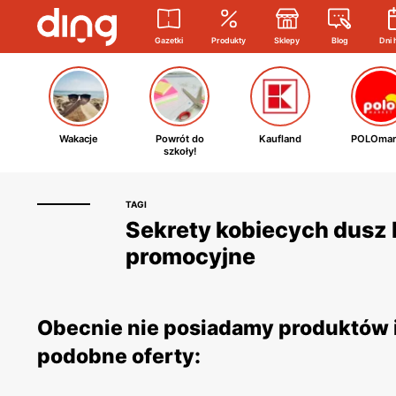
Gazetki
Produkty
Sklepy
Blog
Dni 
Wakacje
Powrót do
Kaufland
POLOmar
szkoły!
TAGI
Sekrety kobiecych dusz E
promocyjne
Obecnie nie posiadamy produktów i
podobne oferty: