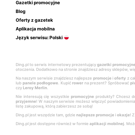
Gazetki promocyjne
Blog
Oferty z gazetek
Aplikacja mobilna
Język serwisu: Polski
Ding.pl to serwis internetowy prezentujący
gazetki promocyjn
otoczenia. Dodatkowo na stronie znajdziesz adresy sklepów, wię
Na naszym serwisie znajdziesz najlepsze
promocje
i
oferty
z ca
lub
panele podłogowe
. Kupić
rower
na prezent? Spróbować
pi
czy
Leroy Merlin
.
Nie interesują cię wszystkie
promocyjne
produkty? Chcesz do
przyjemne
! W naszym serwisie możesz włączyć powiadomieni
listę zakupową, którą zabierzesz ze sobą!
Ding.pl jest wszędzie tam, gdzie
najlepsze promocje
i
okazje
! 
Ding.pl jest dostępne również w formie
aplikacji mobilnej
. Moż