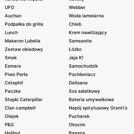
UFO
Webber
Auchan
Woda lamelarna
Podpałka do grilla
Chleb
Lunch
Krem nawilżający
Makaron Lubella
Samsonite
Zestaw obiadowy
Łóżko
Smak
Jaja K!
Esmara
Samochodzik
Piwo Perła
Pochłaniacz
Cetaphil
Delisana
Paczka
Sos sałatkowy
Stopki Caterpillar
Bateria umywalkowa
Clan campbell
Napój spirytusowy Grant\'s
Olejek
Pucharek
P&G
Okocim
Halibut
Banana