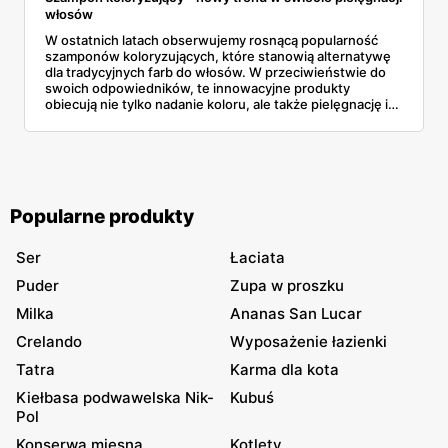
włosów
W ostatnich latach obserwujemy rosnącą popularność
szamponów koloryzujących, które stanowią alternatywę
dla tradycyjnych farb do włosów. W przeciwieństwie do
swoich odpowiedników, te innowacyjne produkty
obiecują nie tylko nadanie koloru, ale także pielęgnację i
ochronę włosów. Czy są to tylko chwilowe trendy, czy też
rzeczywiście oferują korzyści, które przyciągają coraz
więcej zwolenników?
Popularne produkty
Ser
Łaciata
Puder
Zupa w proszku
Milka
Ananas San Lucar
Crelando
Wyposażenie łazienki
Tatra
Karma dla kota
Kiełbasa podwawelska Nik-
Kubuś
Pol
Konserwa mięsna
Kotlety