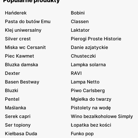
Popularne produkty
Hańderek
Bobini
Pasta do butów Emu
Classen
Klej uniwersalny
Laktator
Silver crest
Pierogi Proste Historie
Miska wc Cersanit
Danie azjatyckie
Piec Kawmet
Chusteczki
Bluzka damska
Lampka solarna
Dexter
RAVI
Basen Bestway
Lampa Netto
Bluzki
Piwo Carlsberg
Pentel
Mgiełka do twarzy
Maślanka
Pistolety na wodę
Serek capri
Wino bezalkoholowe Simply
Ser topiony
Łopatka bez kości
Kiełbasa Duda
Funko pop