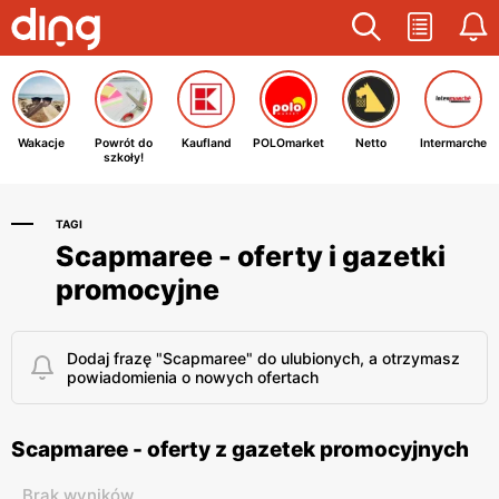
Wakacje
Powrót do
Kaufland
POLOmarket
Netto
Intermarche
szkoły!
TAGI
Scapmaree - oferty i gazetki
promocyjne
Dodaj frazę "Scapmaree" do ulubionych, a otrzymasz
powiadomienia o nowych ofertach
Scapmaree - oferty z gazetek promocyjnych
Brak wyników