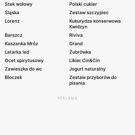
Stek wołowy
Polski cukier
Śląska
Zestaw szczypiec
Lorenz
Kukurydza konserwowa
Kwidzyn
Barszcz
Riviva
Kaszanka Mróz
Grand
Latarka led
Żubrówka
Ocet spirytusowy
Likier Cin&Cin
Zawieszka do wc
Jogurt naturalny
Bloczek
Zestaw przyborów do
pisania
REKLAMA