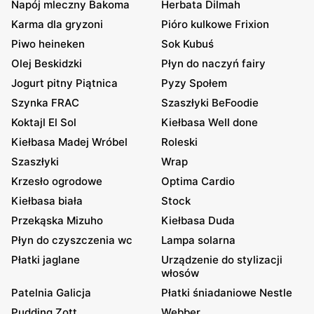
Napój mleczny Bakoma
Herbata Dilmah
Karma dla gryzoni
Pióro kulkowe Frixion
Piwo heineken
Sok Kubuś
Olej Beskidzki
Płyn do naczyń fairy
Jogurt pitny Piątnica
Pyzy Społem
Szynka FRAC
Szaszłyki BeFoodie
Koktajl El Sol
Kiełbasa Well done
Kiełbasa Madej Wróbel
Roleski
Szaszłyki
Wrap
Krzesło ogrodowe
Optima Cardio
Kiełbasa biała
Stock
Przekąska Mizuho
Kiełbasa Duda
Płyn do czyszczenia wc
Lampa solarna
Płatki jaglane
Urządzenie do stylizacji
włosów
Patelnia Galicja
Płatki śniadaniowe Nestle
Pudding Zott
Webber