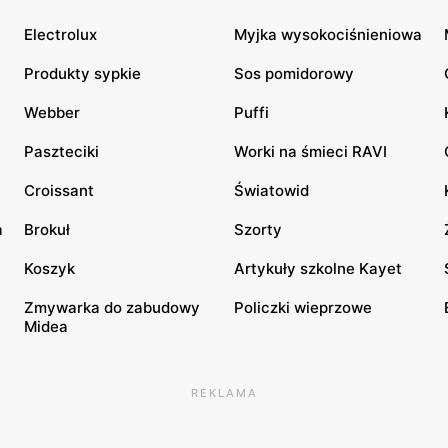
Electrolux
Myjka wysokociśnieniowa
Produkty sypkie
Sos pomidorowy
Webber
Puffi
Paszteciki
Worki na śmieci RAVI
Croissant
Światowid
a
Brokuł
Szorty
Koszyk
Artykuły szkolne Kayet
Zmywarka do zabudowy
Policzki wieprzowe
Midea
REKLAMA