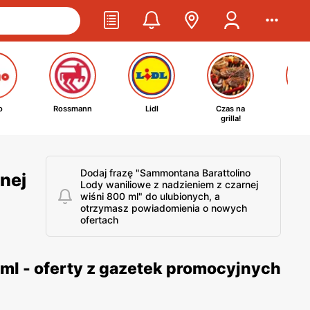
o
Rossmann
Lidl
Czas na
Ta
grilla!
kosm
Dodaj frazę "Sammontana Barattolino
nej
Lody waniliowe z nadzieniem z czarnej
wiśni 800 ml" do ulubionych, a
otrzymasz powiadomienia o nowych
ofertach
ml - oferty z gazetek promocyjnych