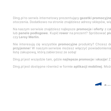
Ding.pl to serwis internetowy prezentujący
gazetki promocyjn
otoczenia. Dodatkowo na stronie znajdziesz adresy sklepów, wię
Na naszym serwisie znajdziesz najlepsze
promocje
i
oferty
z ca
lub
panele podłogowe
. Kupić
rower
na prezent? Spróbować
pi
czy
Leroy Merlin
.
Nie interesują cię wszystkie
promocyjne
produkty? Chcesz do
przyjemne
! W naszym serwisie możesz włączyć powiadomieni
listę zakupową, którą zabierzesz ze sobą!
Ding.pl jest wszędzie tam, gdzie
najlepsze promocje
i
okazje
! 
Ding.pl jest dostępne również w formie
aplikacji mobilnej
. Moż