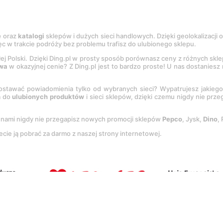
e
oraz
katalogi
sklepów i dużych sieci handlowych. Dzięki geolokalizacji
c w trakcie podróży bez problemu trafisz do ulubionego sklepu.
łej Polski. Dzięki Ding.pl w prosty sposób porównasz ceny z różnych skl
wa
w okazyjnej cenie? Z Ding.pl jest to bardzo proste! U nas dostanies
stawać powiadomienia tylko od wybranych sieci? Wypatrujesz jakieg
a do
ulubionych produktów
i sieci sklepów, dzięki czemu nigdy nie prz
Z nami nigdy nie przegapisz nowych promocji sklepów
Pepco
, Jysk,
Dino
,
ecie ją pobrać za darmo z naszej strony internetowej.