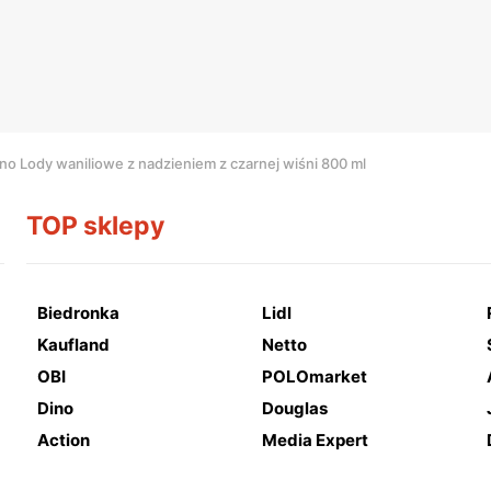
o Lody waniliowe z nadzieniem z czarnej wiśni 800 ml
TOP sklepy
Biedronka
Lidl
Kaufland
Netto
OBI
POLOmarket
Dino
Douglas
Action
Media Expert