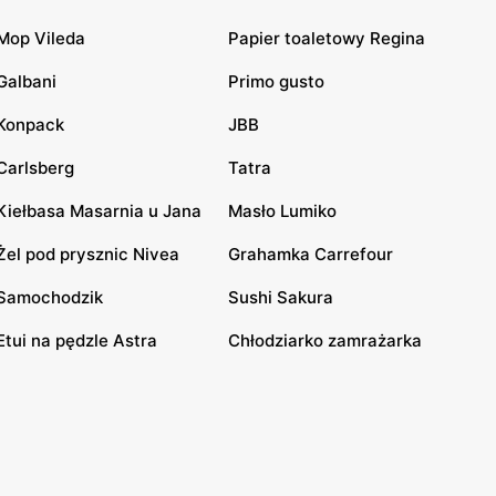
Mop Vileda
Papier toaletowy Regina
Galbani
Primo gusto
Konpack
JBB
Carlsberg
Tatra
Kiełbasa Masarnia u Jana
Masło Lumiko
Żel pod prysznic Nivea
Grahamka Carrefour
Samochodzik
Sushi Sakura
Etui na pędzle Astra
Chłodziarko zamrażarka