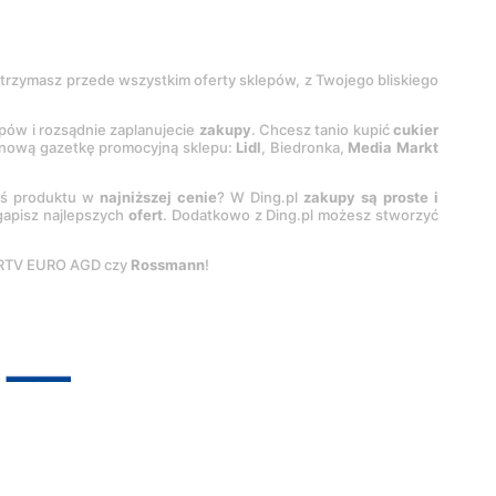
 otrzymasz przede wszystkim oferty sklepów, z Twojego bliskiego
epów i rozsądnie zaplanujecie
zakupy
. Chcesz tanio kupić
cukier
z nową gazetkę promocyjną sklepu:
Lidl
, Biedronka,
Media Markt
oś produktu w
najniższej cenie
? W Ding.pl
zakupy są proste i
egapisz najlepszych
ofert
. Dodatkowo z Ding.pl możesz stworzyć
 RTV EURO AGD czy
Rossmann
!