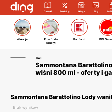
Gazetki
Produkty
Sklepy
Blog
Dni 
Wakacje
Powrót do
Kaufland
POLOmar
szkoły!
TAGI
Sammontana Barattolino 
wiśni 800 ml - oferty i 
Sammontana Barattolino Lody wanil
Brak wyników