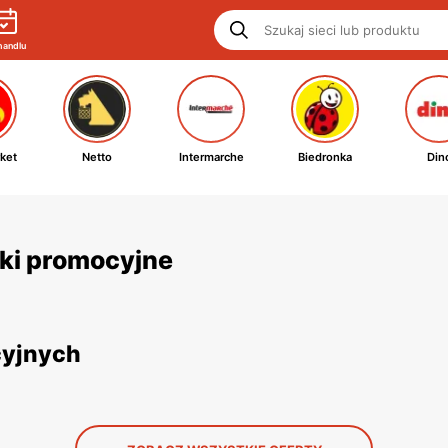
handlu
ket
Netto
Intermarche
Biedronka
Din
tki promocyjne
cyjnych