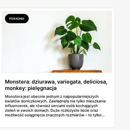
PORADNIK
Monstera: dziurawa, variegata, deliciosa,
monkey: pielęgnacja
Monstera jest obecnie jednym z najpopularniejszych
kwiatów doniczkowych. Zawładnęła nie tylko mieszkania
influencerek, ale również sercami osób kochających
zieleń w swoich domach. Duże rozłożyste liście oraz
możliwość osiągnięcia znacznych rozmiarów – to tylko
niektóre z cech charakterystycznych tej rośliny. W
dzisiejszym wpisie podpowiadamy, jak dbać o monsterę,
aby stworzyć jej jak najlepsze warunki do rozwoju.