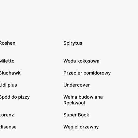
Roshen
Spirytus
Miletto
Woda kokosowa
Słuchawki
Przecier pomidorowy
Lidl plus
Undercover
Spód do pizzy
Wełna budowlana
Rockwool
Lorenz
Super Bock
Hisense
Węgiel drzewny