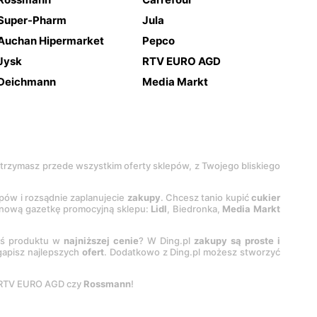
Super-Pharm
Jula
Auchan Hipermarket
Pepco
Jysk
RTV EURO AGD
Deichmann
Media Markt
 otrzymasz przede wszystkim oferty sklepów, z Twojego bliskiego
epów i rozsądnie zaplanujecie
zakupy
. Chcesz tanio kupić
cukier
z nową gazetkę promocyjną sklepu:
Lidl
, Biedronka,
Media Markt
oś produktu w
najniższej cenie
? W Ding.pl
zakupy są proste i
egapisz najlepszych
ofert
. Dodatkowo z Ding.pl możesz stworzyć
 RTV EURO AGD czy
Rossmann
!