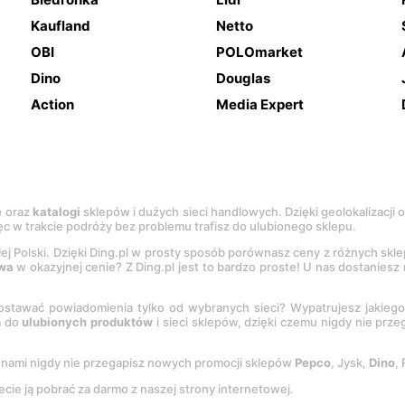
Kaufland
Netto
OBI
POLOmarket
Dino
Douglas
Action
Media Expert
e
oraz
katalogi
sklepów i dużych sieci handlowych. Dzięki geolokalizacji
c w trakcie podróży bez problemu trafisz do ulubionego sklepu.
łej Polski. Dzięki Ding.pl w prosty sposób porównasz ceny z różnych skl
wa
w okazyjnej cenie? Z Ding.pl jest to bardzo proste! U nas dostanies
stawać powiadomienia tylko od wybranych sieci? Wypatrujesz jakieg
a do
ulubionych produktów
i sieci sklepów, dzięki czemu nigdy nie prz
Z nami nigdy nie przegapisz nowych promocji sklepów
Pepco
, Jysk,
Dino
,
ecie ją pobrać za darmo z naszej strony internetowej.