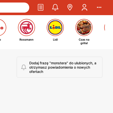
o
Rossmann
Lidl
Czas na
Ta
grilla!
kosm
Dodaj frazę "monstera" do ulubionych, a
otrzymasz powiadomienia o nowych
ofertach