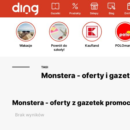
Gazetki
Produkty
Sklepy
Blog
Dni 
Wakacje
Powrót do
Kaufland
POLOmar
szkoły!
TAGI
Monstera - oferty i gaze
Monstera - oferty z gazetek promo
Brak wyników