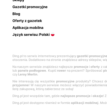
Gazetki promocyjne
Blog
Oferty z gazetek
Aplikacja mobilna
Język serwisu: Polski
Ding.pl to serwis internetowy prezentujący
gazetki promocyjn
otoczenia. Dodatkowo na stronie znajdziesz adresy sklepów, wię
Na naszym serwisie znajdziesz najlepsze
promocje
i
oferty
z ca
lub
panele podłogowe
. Kupić
rower
na prezent? Spróbować
pi
czy
Leroy Merlin
.
Nie interesują cię wszystkie
promocyjne
produkty? Chcesz do
przyjemne
! W naszym serwisie możesz włączyć powiadomieni
listę zakupową, którą zabierzesz ze sobą!
Ding.pl jest wszędzie tam, gdzie
najlepsze promocje
i
okazje
! 
Ding.pl jest dostępne również w formie
aplikacji mobilnej
. Moż