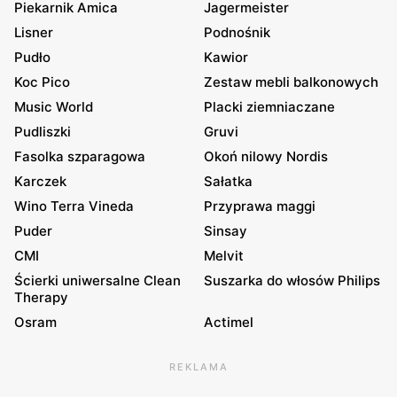
Piekarnik Amica
Jagermeister
Lisner
Podnośnik
Pudło
Kawior
Koc Pico
Zestaw mebli balkonowych
Music World
Placki ziemniaczane
Pudliszki
Gruvi
Fasolka szparagowa
Okoń nilowy Nordis
Karczek
Sałatka
Wino Terra Vineda
Przyprawa maggi
Puder
Sinsay
CMI
Melvit
Ścierki uniwersalne Clean
Suszarka do włosów Philips
Therapy
Osram
Actimel
REKLAMA