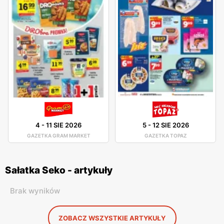
4
-
11 SIE 2026
5
-
12 SIE 2026
GAZETKA GRAM MARKET
GAZETKA TOPAZ
Sałatka Seko - artykuły
Brak wyników
ZOBACZ WSZYSTKIE ARTYKUŁY