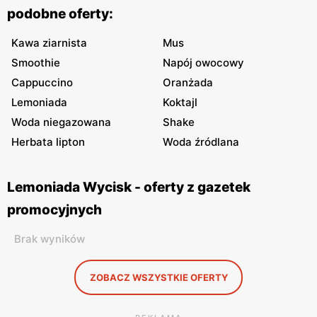
podobne oferty:
Kawa ziarnista
Mus
Smoothie
Napój owocowy
Cappuccino
Oranżada
Lemoniada
Koktajl
Woda niegazowana
Shake
Herbata lipton
Woda źródlana
Lemoniada Wycisk - oferty z gazetek
promocyjnych
Brak wyników
ZOBACZ WSZYSTKIE OFERTY