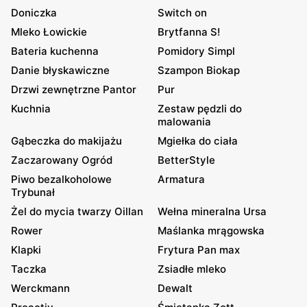
Doniczka
Switch on
Mleko Łowickie
Brytfanna S!
Bateria kuchenna
Pomidory Simpl
Danie błyskawiczne
Szampon Biokap
Drzwi zewnętrzne Pantor
Pur
Kuchnia
Zestaw pędzli do
malowania
Gąbeczka do makijażu
Mgiełka do ciała
Zaczarowany Ogród
BetterStyle
Piwo bezalkoholowe
Armatura
Trybunał
Żel do mycia twarzy Oillan
Wełna mineralna Ursa
Rower
Maślanka mrągowska
Klapki
Frytura Pan max
Taczka
Zsiadłe mleko
Werckmann
Dewalt