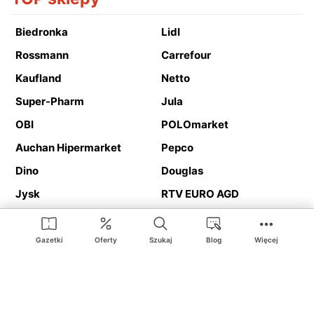
Biedronka
Lidl
Rossmann
Carrefour
Kaufland
Netto
Super-Pharm
Jula
OBI
POLOmarket
Auchan Hipermarket
Pepco
Dino
Douglas
Jysk
RTV EURO AGD
Action
Media Expert
Deichmann
Media Markt
Gazetki
Oferty
Szukaj
Blog
Więcej
Ding.pl to serwis internetowy prezentujący
gazetki promocyjne
oraz
katalogi
sklepów i dużych sieci handlowych. Dzięki
geolokalizacji otrzymasz przede wszystkim oferty sklepów, z