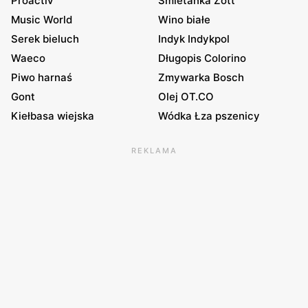
Proactiv
Śmietanka Zott
Music World
Wino białe
Serek bieluch
Indyk Indykpol
Waeco
Długopis Colorino
Piwo harnaś
Zmywarka Bosch
Gont
Olej OT.CO
Kiełbasa wiejska
Wódka Łza pszenicy
REKLAMA