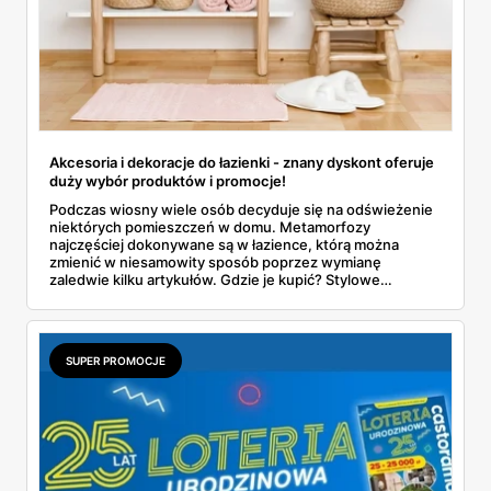
Akcesoria i dekoracje do łazienki - znany dyskont oferuje
duży wybór produktów i promocje!
Podczas wiosny wiele osób decyduje się na odświeżenie
niektórych pomieszczeń w domu. Metamorfozy
najczęściej dokonywane są w łazience, którą można
zmienić w niesamowity sposób poprzez wymianę
zaledwie kilku artykułów. Gdzie je kupić? Stylowe
akcesoria i dekoracje pojawiły się w dyskontach znanej
sieci. Zapoznaj się z całą ofertą i przekonaj się, jakie
produkty polecamy najbardziej!
SUPER PROMOCJE