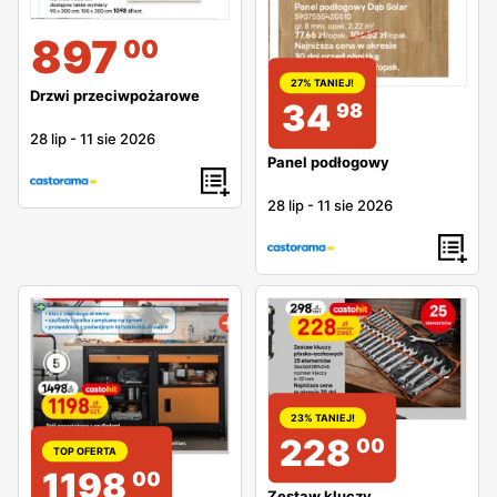
897
00
27% TANIEJ!
Drzwi przeciwpożarowe
34
98
28 lip
-
11 sie 2026
Panel podłogowy
28 lip
-
11 sie 2026
23% TANIEJ!
228
00
TOP OFERTA
1198
00
Zestaw kluczy