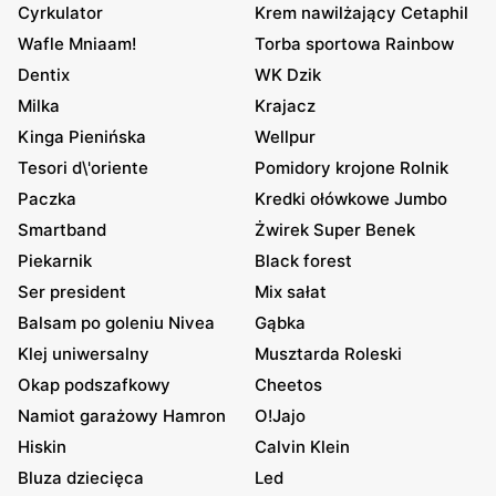
Cyrkulator
Krem nawilżający Cetaphil
Wafle Mniaam!
Torba sportowa Rainbow
Dentix
WK Dzik
Milka
Krajacz
Kinga Pienińska
Wellpur
Tesori d\'oriente
Pomidory krojone Rolnik
Paczka
Kredki ołówkowe Jumbo
Smartband
Żwirek Super Benek
Piekarnik
Black forest
Ser president
Mix sałat
Balsam po goleniu Nivea
Gąbka
Klej uniwersalny
Musztarda Roleski
Okap podszafkowy
Cheetos
Namiot garażowy Hamron
O!Jajo
Hiskin
Calvin Klein
Bluza dziecięca
Led