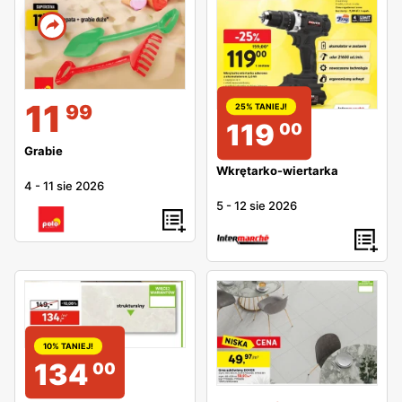
11
99
25% TANIEJ!
119
00
Grabie
Wkrętarko-wiertarka
4
-
11 sie 2026
5
-
12 sie 2026
10% TANIEJ!
134
00