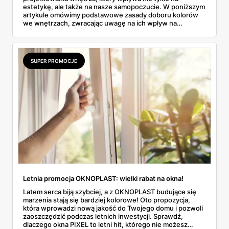
estetykę, ale także na nasze samopoczucie. W poniższym
artykule omówimy podstawowe zasady doboru kolorów
we wnętrzach, zwracając uwagę na ich wpływ na
optyczne postrzeganie przestrzeni. Dodatkowo
przedstawimy najpopularniejsze zestawienia barw,
podpowiemy, jak skomponować kolorystykę z tapetą
ścienną, jakie wybrać kolory podłogi oraz rzucimy okiem
SUPER PROMOCJE
na najnowsze trendy kolorystyczne na rok 2024.
Zapraszamy!
Letnia promocja OKNOPLAST: wielki rabat na okna!
Latem serca biją szybciej, a z OKNOPLAST budujące się
marzenia stają się bardziej kolorowe! Oto propozycja,
która wprowadzi nową jakość do Twojego domu i pozwoli
zaoszczędzić podczas letnich inwestycji. Sprawdź,
dlaczego okna PIXEL to letni hit, którego nie możesz