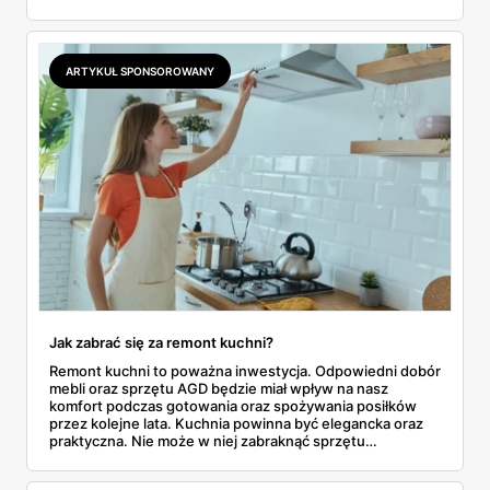
przegapić!
ARTYKUŁ SPONSOROWANY
Jak zabrać się za remont kuchni?
Remont kuchni to poważna inwestycja. Odpowiedni dobór
mebli oraz sprzętu AGD będzie miał wpływ na nasz
komfort podczas gotowania oraz spożywania posiłków
przez kolejne lata. Kuchnia powinna być elegancka oraz
praktyczna. Nie może w niej zabraknąć sprzętu
gospodarstwa domowego tj. nowoczesna kuchenka,
zmywarka czy okap. Posiadając dużą kuchnię możemy