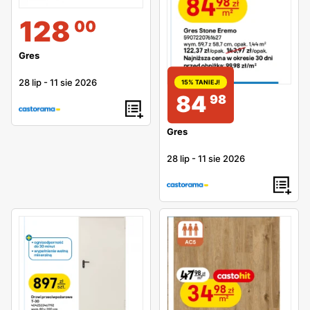
128
00
Gres
28 lip
-
11 sie 2026
15% TANIEJ!
84
98
Gres
28 lip
-
11 sie 2026