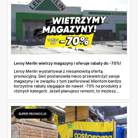
Leroy Merlin wietrzy magazyny i oferuje rabaty do -70%!
Leroy Merlin wystartował z niesamowitą ofertą
promocyjną. Sieć postanowiła nieco przewietrzyć swoje
magazyny i w związku z tym zaoferować klientom bardzo
korzystne rabaty sięgające do nawet -70% na produkty z
różnych kategorii. Jeżeli planujesz remont, to możesz
teraz kupić wiele artykułów w naprawdę niskich cenach i
co najważniejsze, sporo zaoszczędzić!
SUPER PROMOCJE