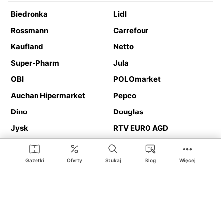
Biedronka
Lidl
Rossmann
Carrefour
Kaufland
Netto
Super-Pharm
Jula
OBI
POLOmarket
Auchan Hipermarket
Pepco
Dino
Douglas
Jysk
RTV EURO AGD
Action
Media Expert
Deichmann
Media Markt
Gazetki
Oferty
Szukaj
Blog
Więcej
Ding.pl to serwis internetowy prezentujący
gazetki promocyjne
oraz
katalogi
sklepów i dużych sieci handlowych. Dzięki
geolokalizacji otrzymasz przede wszystkim oferty sklepów, z
Twojego bliskiego otoczenia. Dodatkowo na stronie znajdziesz