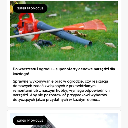
zdecydować się na wyspę z płytą gazową oraz
zlewozmywakiem. Przyjrzyjmy się, od czego zacząć
SUPER PROMOCJE
remont kuchni!
Do warsztatu i ogrodu – super oferty cenowe narzędzi dla
każdego!
Sprawne wykonywanie prac w ogrodzie, czy realizacja
domowych zadań związanych z przewidzianymi
remontami lub z naszym hobby, wymaga odpowiednich
narzędzi. Aby nie pozostawiać przypadkowi wyborów
dotyczących jakże przydatnych w każdym domu
urządzeń, dokonaliśmy przeglądu najciekawszych
propozycji z promocyjnych gazetek przygotowanych
przez wybrane sieci sklepów.
SUPER PROMOCJE