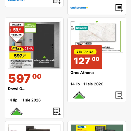
24% TANIEJ!
127
00
Gres Athena
597
00
14 lip
-
11 sie 2026
Drzwi O...
14 lip
-
11 sie 2026