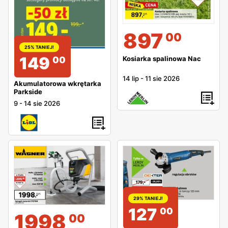
897
00
25% TANIEJ!
149
00
Kosiarka spalinowa Nac
14 lip
-
11 sie 2026
Akumulatorowa wkrętarka
Parkside
9
-
14 sie 2026
29% TANIEJ!
127
00
1998
00