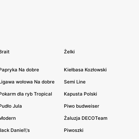
Brait
Żelki
Papryka Na dobre
Kiełbasa Kozłowski
Ligawa wołowa Na dobre
Semi Line
Pokarm dla ryb Tropical
Kapusta Polski
Pudło Jula
Piwo budweiser
Modern
Żaluzja DECOTeam
Jack Daniel\'s
Piwoszki