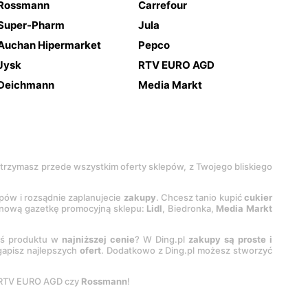
Rossmann
Carrefour
Super-Pharm
Jula
Auchan Hipermarket
Pepco
Jysk
RTV EURO AGD
Deichmann
Media Markt
 otrzymasz przede wszystkim oferty sklepów, z Twojego bliskiego
epów i rozsądnie zaplanujecie
zakupy
. Chcesz tanio kupić
cukier
z nową gazetkę promocyjną sklepu:
Lidl
, Biedronka,
Media Markt
oś produktu w
najniższej cenie
? W Ding.pl
zakupy są proste i
egapisz najlepszych
ofert
. Dodatkowo z Ding.pl możesz stworzyć
 RTV EURO AGD czy
Rossmann
!