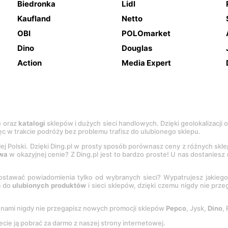
Biedronka
Lidl
Kaufland
Netto
OBI
POLOmarket
Dino
Douglas
Action
Media Expert
e
oraz
katalogi
sklepów i dużych sieci handlowych. Dzięki geolokalizacji
c w trakcie podróży bez problemu trafisz do ulubionego sklepu.
łej Polski. Dzięki Ding.pl w prosty sposób porównasz ceny z różnych skl
wa
w okazyjnej cenie? Z Ding.pl jest to bardzo proste! U nas dostanies
stawać powiadomienia tylko od wybranych sieci? Wypatrujesz jakieg
a do
ulubionych produktów
i sieci sklepów, dzięki czemu nigdy nie prz
Z nami nigdy nie przegapisz nowych promocji sklepów
Pepco
, Jysk,
Dino
,
ecie ją pobrać za darmo z naszej strony internetowej.