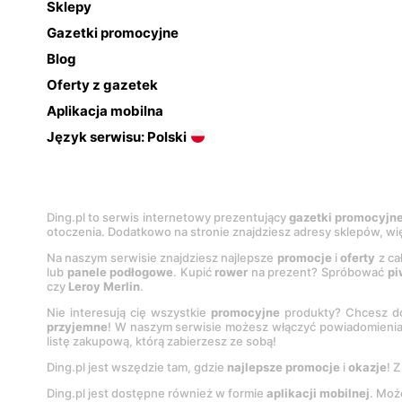
Sklepy
Gazetki promocyjne
Blog
Oferty z gazetek
Aplikacja mobilna
Język serwisu: Polski
Ding.pl to serwis internetowy prezentujący
gazetki promocyjn
otoczenia. Dodatkowo na stronie znajdziesz adresy sklepów, wię
Na naszym serwisie znajdziesz najlepsze
promocje
i
oferty
z ca
lub
panele podłogowe
. Kupić
rower
na prezent? Spróbować
pi
czy
Leroy Merlin
.
Nie interesują cię wszystkie
promocyjne
produkty? Chcesz do
przyjemne
! W naszym serwisie możesz włączyć powiadomieni
listę zakupową, którą zabierzesz ze sobą!
Ding.pl jest wszędzie tam, gdzie
najlepsze promocje
i
okazje
! 
Ding.pl jest dostępne również w formie
aplikacji mobilnej
. Moż