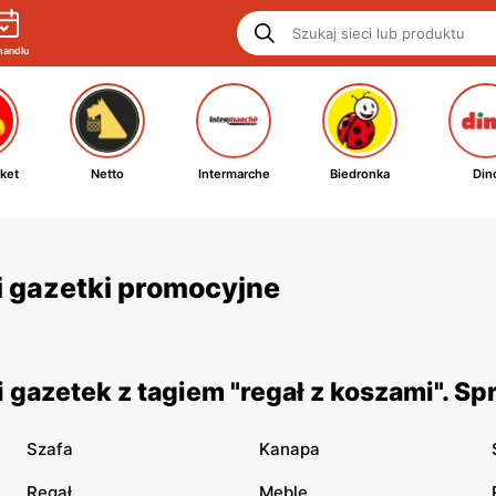
handlu
ket
Netto
Intermarche
Biedronka
Din
 i gazetki promocyjne
gazetek z tagiem "regał z koszami". S
Szafa
Kanapa
Regał
Meble