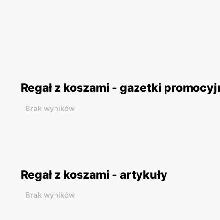
Regał z koszami - gazetki promocyj
Brak wyników
Regał z koszami - artykuły
Brak wyników