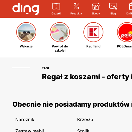
Gazetki
Produkty
Sklepy
Blog
Dni 
Wakacje
Powrót do
Kaufland
POLOmar
szkoły!
TAGI
Regał z koszami - oferty
Obecnie nie posiadamy produktów i 
Narożnik
Krzesło
Zestaw mebli
Stolik