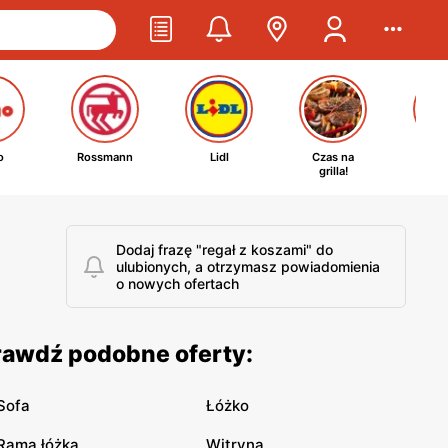
o
Rossmann
Lidl
Czas na
Ta
grilla!
kosm
Dodaj frazę "regał z koszami" do
ulubionych, a otrzymasz powiadomienia
o nowych ofertach
prawdź podobne oferty:
Sofa
Łóżko
Rama łóżka
Witryna