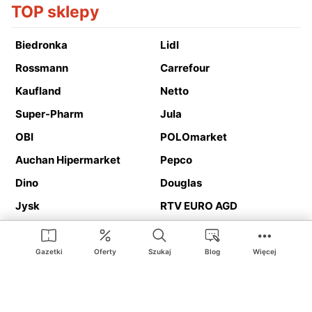
TOP sklepy
Biedronka
Lidl
Rossmann
Carrefour
Kaufland
Netto
Super-Pharm
Jula
OBI
POLOmarket
Auchan Hipermarket
Pepco
Dino
Douglas
Jysk
RTV EURO AGD
Action
Media Expert
Deichmann
Media Markt
Gazetki
Oferty
Szukaj
Blog
Więcej
Ding.pl to serwis internetowy prezentujący
gazetki promocyjne
oraz
katalogi
sklepów i dużych sieci handlowych. Dzięki