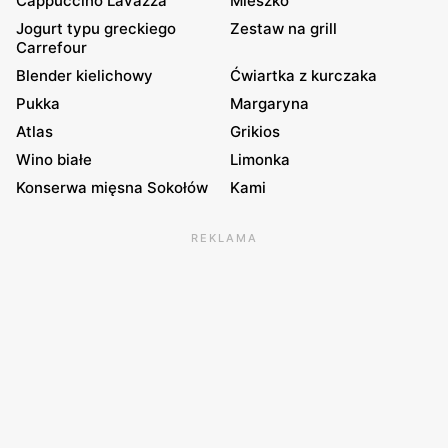
Cappuccino Lavazza
Mieszko
Jogurt typu greckiego
Zestaw na grill
Carrefour
Blender kielichowy
Ćwiartka z kurczaka
Pukka
Margaryna
Atlas
Grikios
Wino białe
Limonka
Konserwa mięsna Sokołów
Kami
REKLAMA