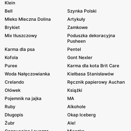
Klein
Bell
Szynka Polski
Mleko Mleczna Dolina
Artykuły
Brykiet
Zamkowe
Mix tłuszczowy
Poduszka dekoracyjna
Pusheen
Karma dla psa
Pentel
Kofola
Gont Nexler
Puree
Karma dla kota Brit Care
Woda Nałęczowianka
Kiełbasa Stanisławów
Crelando
Ręcznik papierowy Auchan
Ołówek
Książki
Pojemnik na jajka
MA
Ruby
Alkohole
Długopis
Okap Iceberg
Żubr
Ale!