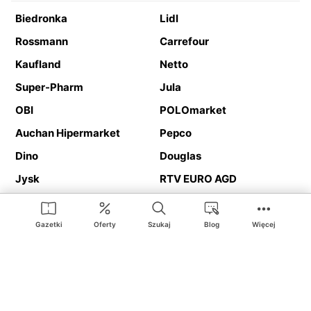
Biedronka
Lidl
Rossmann
Carrefour
Kaufland
Netto
Super-Pharm
Jula
OBI
POLOmarket
Auchan Hipermarket
Pepco
Dino
Douglas
Jysk
RTV EURO AGD
Action
Media Expert
Deichmann
Media Markt
Gazetki
Oferty
Szukaj
Blog
Więcej
Ding.pl to serwis internetowy prezentujący
gazetki promocyjne
oraz
katalogi
sklepów i dużych sieci handlowych. Dzięki
geolokalizacji otrzymasz przede wszystkim oferty sklepów, z
Twojego bliskiego otoczenia. Dodatkowo na stronie znajdziesz
adresy sklepów, więc w trakcie podróży bez problemu trafisz do