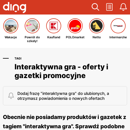
Wakacje
Powrót do
Kaufland
POLOmarket
Netto
Intermarche
szkoły!
TAGI
Interaktywna gra - oferty i
gazetki promocyjne
Dodaj frazę "interaktywna gra" do ulubionych, a
otrzymasz powiadomienia o nowych ofertach
Obecnie nie posiadamy produktów i gazetek z
tagiem "interaktywna gra". Sprawdź podobne