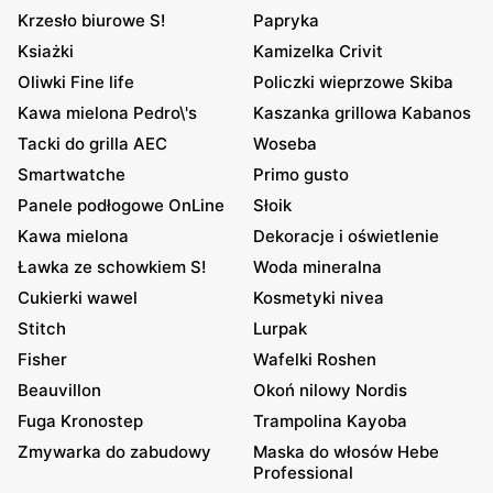
Krzesło biurowe S!
Papryka
Ksiażki
Kamizelka Crivit
Oliwki Fine life
Policzki wieprzowe Skiba
Kawa mielona Pedro\'s
Kaszanka grillowa Kabanos
Tacki do grilla AEC
Woseba
Smartwatche
Primo gusto
Panele podłogowe OnLine
Słoik
Kawa mielona
Dekoracje i oświetlenie
Ławka ze schowkiem S!
Woda mineralna
Cukierki wawel
Kosmetyki nivea
Stitch
Lurpak
Fisher
Wafelki Roshen
Beauvillon
Okoń nilowy Nordis
Fuga Kronostep
Trampolina Kayoba
Zmywarka do zabudowy
Maska do włosów Hebe
Professional