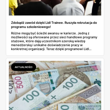
Zdobądź zawód dzięki Lidl Trainee. Ruszyła rekrutacja do
programu szkoleniowego!
Różne mogą być ścieżki awansu w karierze. Jedną z
możliwości są oferowane przez sieci handlowe programy
stażowe, które dają uczestnikom szeroką wiedzę
menedżerską i unikalne doświadczenie pracy w
konkretnej organizacji. Teraz dzięki programowi Lidl
Trainee możesz zdobyć upragniony zawód. Przeczytaj
artykuł i dowiedz się o szczegółach!
AKTUALNOŚCI