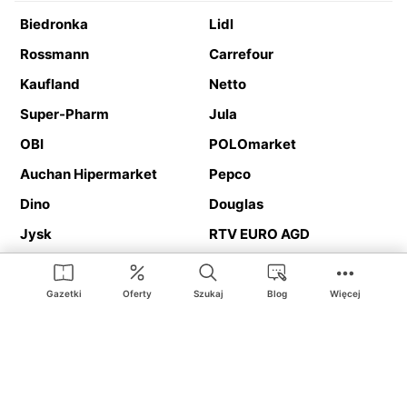
Biedronka
Lidl
Rossmann
Carrefour
Kaufland
Netto
Super-Pharm
Jula
OBI
POLOmarket
Auchan Hipermarket
Pepco
Dino
Douglas
Jysk
RTV EURO AGD
Action
Media Expert
Deichmann
Media Markt
Gazetki
Oferty
Szukaj
Blog
Więcej
Ding.pl to serwis internetowy prezentujący
gazetki promocyjne
oraz
katalogi
sklepów i dużych sieci handlowych. Dzięki
geolokalizacji otrzymasz przede wszystkim oferty sklepów, z
Twojego bliskiego otoczenia. Dodatkowo na stronie znajdziesz
adresy sklepów, więc w trakcie podróży bez problemu trafisz do