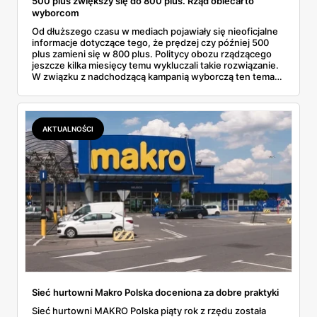
500 plus zwiększy się do 800 plus. Rząd obiecał to
wyborcom
Od dłuższego czasu w mediach pojawiały się nieoficjalne
informacje dotyczące tego, że prędzej czy później 500
plus zamieni się w 800 plus. Politycy obozu rządzącego
jeszcze kilka miesięcy temu wykluczali takie rozwiązanie.
W związku z nadchodzącą kampanią wyborczą ten temat
jednak wrócił i pojawiły się konkretne informacje. Kwota
świadczenia zwiększy się do 800 zł, wiadomo też kiedy to
nastąpi.
AKTUALNOŚCI
Sieć hurtowni Makro Polska doceniona za dobre praktyki
Sieć hurtowni MAKRO Polska piąty rok z rzędu została