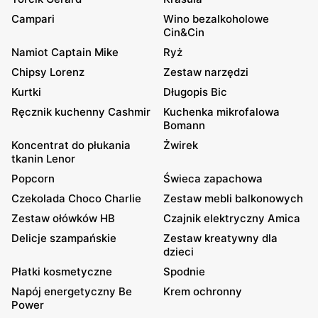
Campari
Wino bezalkoholowe
Cin&Cin
Namiot Captain Mike
Ryż
Chipsy Lorenz
Zestaw narzędzi
Kurtki
Długopis Bic
Ręcznik kuchenny Cashmir
Kuchenka mikrofalowa
Bomann
Koncentrat do płukania
Żwirek
tkanin Lenor
Popcorn
Świeca zapachowa
Czekolada Choco Charlie
Zestaw mebli balkonowych
Zestaw ołówków HB
Czajnik elektryczny Amica
Delicje szampańskie
Zestaw kreatywny dla
dzieci
Płatki kosmetyczne
Spodnie
Napój energetyczny Be
Krem ochronny
Power