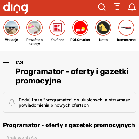
Wakacje
Powrót do
Kaufland
POLOmarket
Netto
Intermarche
szkoły!
TAGI
Programator - oferty i gazetki
promocyjne
Dodaj frazę "programator" do ulubionych, a otrzymasz
powiadomienia o nowych ofertach
Programator - oferty z gazetek promocyjnych
Brak wyników