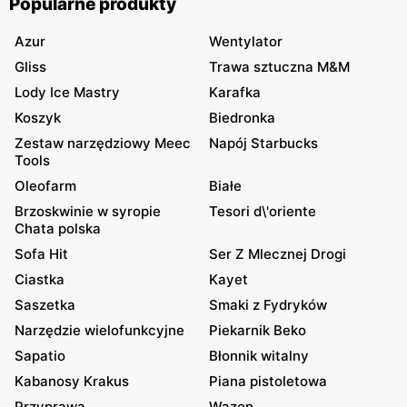
Popularne produkty
Azur
Wentylator
Gliss
Trawa sztuczna M&M
Lody Ice Mastry
Karafka
Koszyk
Biedronka
Zestaw narzędziowy Meec
Napój Starbucks
Tools
Oleofarm
Białe
Brzoskwinie w syropie
Tesori d\'oriente
Chata polska
Sofa Hit
Ser Z Mlecznej Drogi
Ciastka
Kayet
Saszetka
Smaki z Fydryków
Narzędzie wielofunkcyjne
Piekarnik Beko
Sapatio
Błonnik witalny
Kabanosy Krakus
Piana pistoletowa
Przyprawa
Wazon