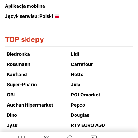
Aplikacja mobilna
Język serwisu: Polski
TOP sklepy
Biedronka
Lidl
Rossmann
Carrefour
Kaufland
Netto
Super-Pharm
Jula
OBI
POLOmarket
Auchan Hipermarket
Pepco
Dino
Douglas
Jysk
RTV EURO AGD
Action
Media Expert