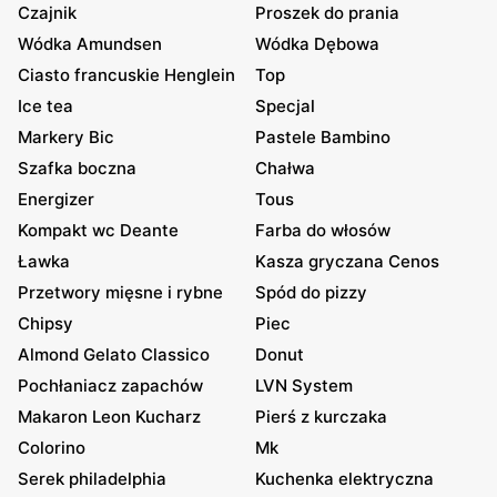
Czajnik
Proszek do prania
Wódka Amundsen
Wódka Dębowa
Ciasto francuskie Henglein
Top
Ice tea
Specjal
Markery Bic
Pastele Bambino
Szafka boczna
Chałwa
Energizer
Tous
Kompakt wc Deante
Farba do włosów
Ławka
Kasza gryczana Cenos
Przetwory mięsne i rybne
Spód do pizzy
Chipsy
Piec
Almond Gelato Classico
Donut
Pochłaniacz zapachów
LVN System
Makaron Leon Kucharz
Pierś z kurczaka
Colorino
Mk
Serek philadelphia
Kuchenka elektryczna