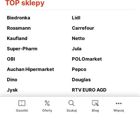
TOP sklepy
Biedronka
Lidl
Rossmann
Carrefour
Kaufland
Netto
Super-Pharm
Jula
OBI
POLOmarket
Auchan Hipermarket
Pepco
Dino
Douglas
Jysk
RTV EURO AGD
Action
Media Expert
Deichmann
Media Markt
Gazetki
Oferty
Szukaj
Blog
Więcej
Ding.pl to serwis internetowy prezentujący
gazetki promocyjne
oraz
katalogi
sklepów i dużych sieci handlowych. Dzięki
geolokalizacji otrzymasz przede wszystkim oferty sklepów, z