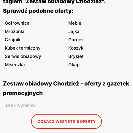
tagiem "Zestaw obiadowy Chodzież".
Sprawdź podobne oferty:
Gofrownica
Meble
Mrożonki
Jajka
Czajnik
Garnek
Kubek termiczny
Koszyk
Serwis obiadowy
Brykiet
Miseczka
Okap
Zestaw obiadowy Chodzież - oferty z gazetek
promocyjnych
Brak wyników
ZOBACZ WSZYSTKIE OFERTY