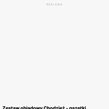
REKLAMA
Zestaw obiadowy Chodzież - gazetki