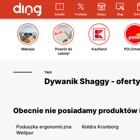
Gazetki
Produkty
Sklepy
Blog
Dni 
Wakacje
Powrót do
Kaufland
POLOmar
szkoły!
TAGI
Dywanik Shaggy - oferty
Obecnie nie posiadamy produktów i
Poduszka ergonomiczna
Kołdra Kronborg
Wellpur