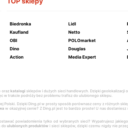
TOP sklepy
Biedronka
Lidl
Kaufland
Netto
OBI
POLOmarket
Dino
Douglas
Action
Media Expert
e
oraz
katalogi
sklepów i dużych sieci handlowych. Dzięki geolokalizacji
c w trakcie podróży bez problemu trafisz do ulubionego sklepu.
łej Polski. Dzięki Ding.pl w prosty sposób porównasz ceny z różnych skl
wa
w okazyjnej cenie? Z Ding.pl jest to bardzo proste! U nas dostanies
stawać powiadomienia tylko od wybranych sieci? Wypatrujesz jakieg
a do
ulubionych produktów
i sieci sklepów, dzięki czemu nigdy nie prz