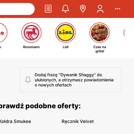
o
Rossmann
Lidl
Czas na
Ta
grilla!
kosm
Dodaj frazę "Dywanik Shaggy" do
ulubionych, a otrzymasz powiadomienia
o nowych ofertach
Sprawdź podobne oferty:
Kołdra Smukee
Ręcznik Velvet