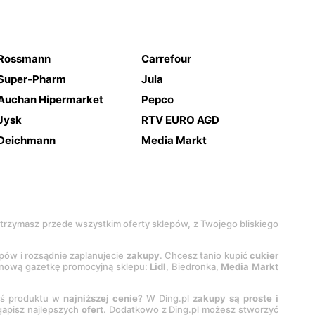
Rossmann
Carrefour
Super-Pharm
Jula
Auchan Hipermarket
Pepco
Jysk
RTV EURO AGD
Deichmann
Media Markt
 otrzymasz przede wszystkim oferty sklepów, z Twojego bliskiego
epów i rozsądnie zaplanujecie
zakupy
. Chcesz tanio kupić
cukier
z nową gazetkę promocyjną sklepu:
Lidl
, Biedronka,
Media Markt
oś produktu w
najniższej cenie
? W Ding.pl
zakupy są proste i
egapisz najlepszych
ofert
. Dodatkowo z Ding.pl możesz stworzyć