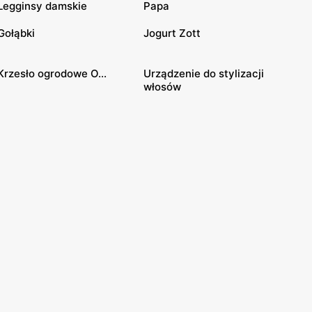
Legginsy damskie
Papa
Gołąbki
Jogurt Zott
Krzesło ogrodowe O...
Urządzenie do stylizacji
włosów