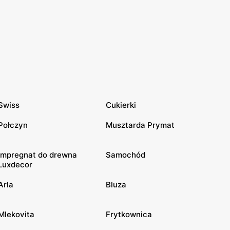
Swiss
Cukierki
Połczyn
Musztarda Prymat
Impregnat do drewna
Samochód
Luxdecor
Arla
Bluza
Mlekovita
Frytkownica