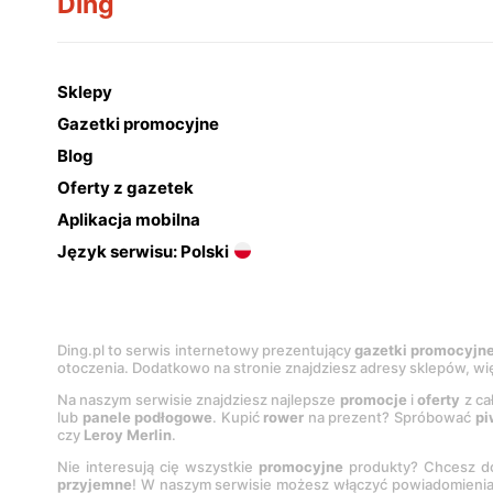
Ding
Sklepy
Gazetki promocyjne
Blog
Oferty z gazetek
Aplikacja mobilna
Język serwisu: Polski
Ding.pl to serwis internetowy prezentujący
gazetki promocyjn
otoczenia. Dodatkowo na stronie znajdziesz adresy sklepów, wię
Na naszym serwisie znajdziesz najlepsze
promocje
i
oferty
z ca
lub
panele podłogowe
. Kupić
rower
na prezent? Spróbować
pi
czy
Leroy Merlin
.
Nie interesują cię wszystkie
promocyjne
produkty? Chcesz do
przyjemne
! W naszym serwisie możesz włączyć powiadomieni