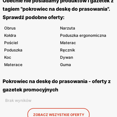
Obecnie nie posiadamy produktów i gazetek z
tagiem "pokrowiec na deskę do prasowania".
Sprawdź podobne oferty:
Obrus
Narzuta
Kołdra
Poduszka ergonomiczna
Pościel
Materac
Poduszka
Ręcznik
Koc
Dywan
Materace
Guma
Pokrowiec na deskę do prasowania - oferty z
gazetek promocyjnych
Brak wyników
ZOBACZ WSZYSTKIE OFERTY