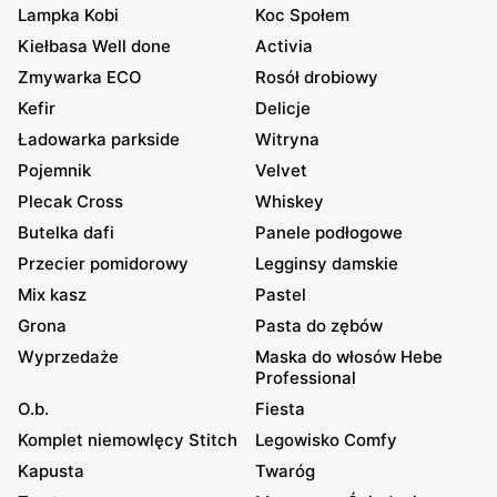
Lampka Kobi
Koc Społem
Kiełbasa Well done
Activia
Zmywarka ECO
Rosół drobiowy
Kefir
Delicje
Ładowarka parkside
Witryna
Pojemnik
Velvet
Plecak Cross
Whiskey
Butelka dafi
Panele podłogowe
Przecier pomidorowy
Legginsy damskie
Mix kasz
Pastel
Grona
Pasta do zębów
Wyprzedaże
Maska do włosów Hebe
Professional
O.b.
Fiesta
Komplet niemowlęcy Stitch
Legowisko Comfy
Kapusta
Twaróg