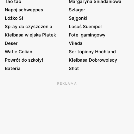
Tao tao
Margaryna Śniadaniowa
Napój schweppes
Szlagor
Łóżko S!
Sajgonki
Spray do czyszczenia
Łosoś Suempol
Kiełbasa wiejska Płatek
Fotel gamingowy
Deser
Vileda
Wafle Colian
Ser topiony Hochland
Powrót do szkoły!
Kiełbasa Dobrowolscy
Bateria
Shot
REKLAMA