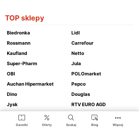
TOP sklepy
Biedronka
Lidl
Rossmann
Carrefour
Kaufland
Netto
Super-Pharm
Jula
OBI
POLOmarket
Auchan Hipermarket
Pepco
Dino
Douglas
Jysk
RTV EURO AGD
Action
Media Expert
Deichmann
Media Markt
Gazetki
Oferty
Szukaj
Blog
Więcej