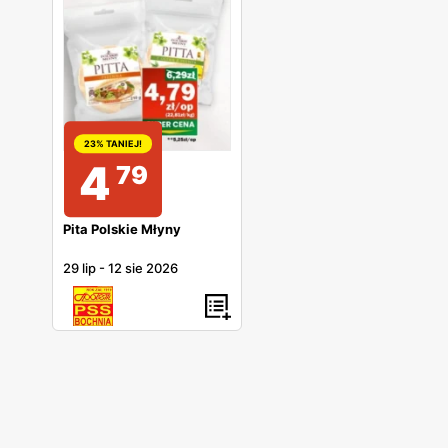
23% TANIEJ!
4
79
Pita Polskie Młyny
29 lip
-
12 sie 2026