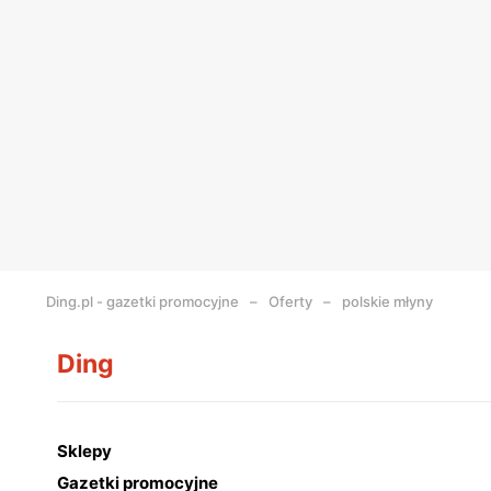
Ding.pl - gazetki promocyjne
Oferty
polskie młyny
Ding
Sklepy
Gazetki promocyjne