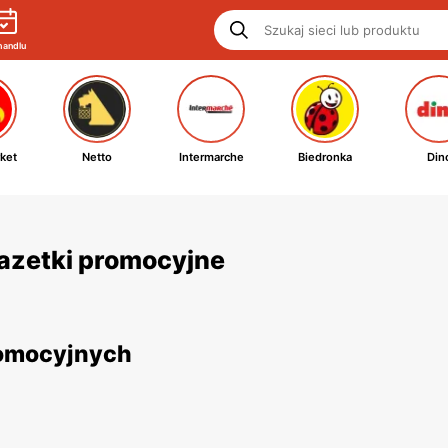
handlu
ket
Netto
Intermarche
Biedronka
Din
 gazetki promocyjne
promocyjnych