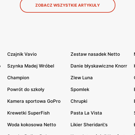
ZOBACZ WSZYSTKIE ARTYKUŁY
Czajnik Vavio
Zestaw nasadek Netto
o
Szynka Madej Wróbel
Danie błyskawiczne Knorr
Champion
Zlew Luna
Powrót do szkoły
Spomlek
Kamera sportowa GoPro
Chrupki
Krewetki SuperFish
Pasta La Vista
Woda kokosowa Netto
Likier Sheridan\'s