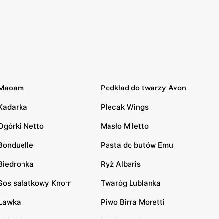
Maoam
Podkład do twarzy Avon
Kadarka
Plecak Wings
Ogórki Netto
Masło Miletto
Bonduelle
Pasta do butów Emu
Biedronka
Ryż Albaris
Sos sałatkowy Knorr
Twaróg Lublanka
Ławka
Piwo Birra Moretti