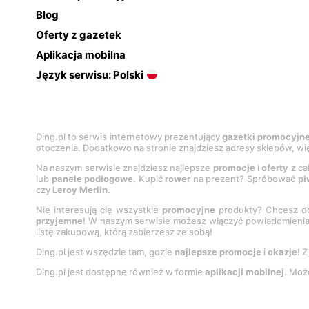
Blog
Oferty z gazetek
Aplikacja mobilna
Język serwisu: Polski
Ding.pl to serwis internetowy prezentujący
gazetki promocyjn
otoczenia. Dodatkowo na stronie znajdziesz adresy sklepów, wię
Na naszym serwisie znajdziesz najlepsze
promocje
i
oferty
z ca
lub
panele podłogowe
. Kupić
rower
na prezent? Spróbować
pi
czy
Leroy Merlin
.
Nie interesują cię wszystkie
promocyjne
produkty? Chcesz do
przyjemne
! W naszym serwisie możesz włączyć powiadomieni
listę zakupową, którą zabierzesz ze sobą!
Ding.pl jest wszędzie tam, gdzie
najlepsze promocje
i
okazje
! 
Ding.pl jest dostępne również w formie
aplikacji mobilnej
. Moż