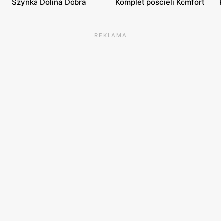
Szynka Dolina Dobra
Komplet pościeli Komfort
REKLAMA