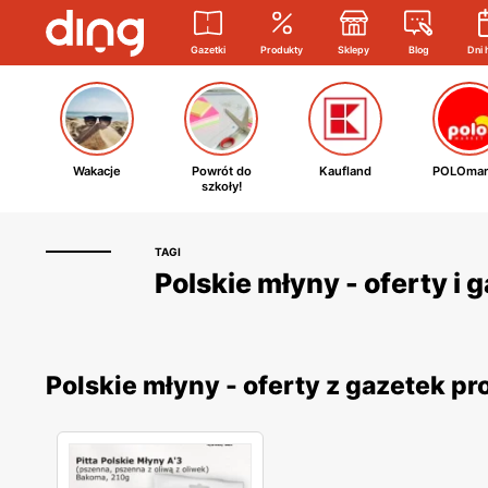
Gazetki
Produkty
Sklepy
Blog
Dni 
Wakacje
Powrót do
Kaufland
POLOmar
szkoły!
TAGI
Polskie młyny - oferty i
Polskie młyny - oferty z gazetek 