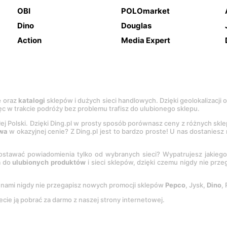
OBI
POLOmarket
Dino
Douglas
Action
Media Expert
e
oraz
katalogi
sklepów i dużych sieci handlowych. Dzięki geolokalizacji
c w trakcie podróży bez problemu trafisz do ulubionego sklepu.
łej Polski. Dzięki Ding.pl w prosty sposób porównasz ceny z różnych skl
wa
w okazyjnej cenie? Z Ding.pl jest to bardzo proste! U nas dostanies
stawać powiadomienia tylko od wybranych sieci? Wypatrujesz jakieg
a do
ulubionych produktów
i sieci sklepów, dzięki czemu nigdy nie prz
Z nami nigdy nie przegapisz nowych promocji sklepów
Pepco
, Jysk,
Dino
,
ecie ją pobrać za darmo z naszej strony internetowej.