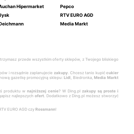
Auchan Hipermarket
Pepco
Jysk
RTV EURO AGD
Deichmann
Media Markt
 otrzymasz przede wszystkim oferty sklepów, z Twojego bliskiego
epów i rozsądnie zaplanujecie
zakupy
. Chcesz tanio kupić
cukier
z nową gazetkę promocyjną sklepu:
Lidl
, Biedronka,
Media Markt
oś produktu w
najniższej cenie
? W Ding.pl
zakupy są proste i
egapisz najlepszych
ofert
. Dodatkowo z Ding.pl możesz stworzyć
 RTV EURO AGD czy
Rossmann
!